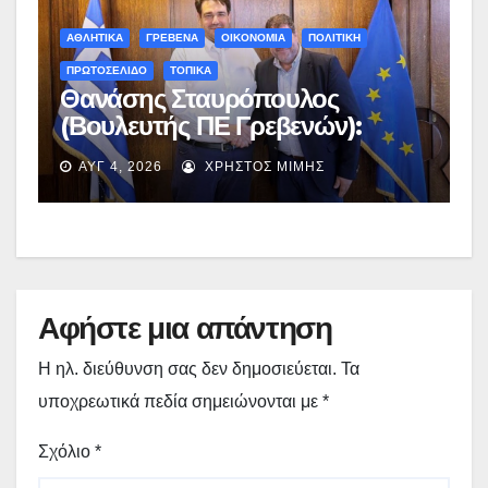
ΑΘΛΗΤΙΚΑ
ΓΡΕΒΕΝΑ
ΟΙΚΟΝΟΜΙΑ
ΠΟΛΙΤΙΚΗ
ΠΡΩΤΟΣΕΛΙΔΟ
ΤΟΠΙΚΑ
Θανάσης Σταυρόπουλος
(Βουλευτής ΠΕ Γρεβενών):
Έκτακτη χρηματοδότηση
ΑΥΓ 4, 2026
ΧΡΉΣΤΟΣ ΜΊΜΗΣ
400.000€ για επιπλέον
εργασίες στο Δημοτικό Στάδιο
Γρεβενών «Μίλτος Τεντόγλου»
Αφήστε μια απάντηση
Η ηλ. διεύθυνση σας δεν δημοσιεύεται.
Τα
υποχρεωτικά πεδία σημειώνονται με
*
Σχόλιο
*