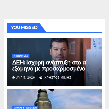
YOU MISSED
ΟΙΚΟΝΟΜΙΑ
ΔΕΗ: Ισχυρή ανάπτυξη στο α΄
εξάμηνο με προσαρμοσμένο
EBITDA στα €1,2 δισ.
ΑΥΓ 5, 2026
ΧΡΉΣΤΟΣ ΜΊΜΗΣ
ΔΗΜΟΣ ΓΡΕΒΕΝΩΝ