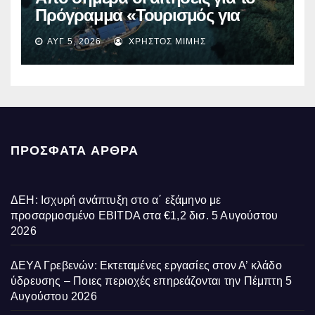
Πρόγραμμα «Τουρισμός για
Όλους 2026-2027» – Πότε λήγει
ΑΥΓ 5, 2026
ΧΡΉΣΤΟΣ ΜΊΜΗΣ
η προσθεσμία
ΠΡΌΣΦΑΤΑ ΆΡΘΡΑ
ΔΕΗ: Ισχυρή ανάπτυξη στο α΄ εξάμηνο με
προσαρμοσμένο EBITDA στα €1,2 δισ.
5 Αυγούστου
2026
ΔΕΥΑ Γρεβενών: Εκτεταμένες εργασίες στον Α’ κλάδο
ύδρευσης – Ποιες περιοχές επηρεάζονται την Πέμπτη
5
Αυγούστου 2026