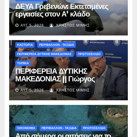
ΔΕΥΑ Γρεβενών: Εκτεταμένες
εργασίες στον Α’ κλάδο
ύδρευσης – Ποιες περιοχές
ΑΥΓ 5, 2026
ΧΡΉΣΤΟΣ ΜΊΜΗΣ
επηρεάζονται την Πέμπτη
ΚΑΣΤΟΡΙΑ
ΠΕΡΙΒΑΛΛΟΝ - ΤΑΞΙΔΙΑ
ΠΕΡΙΦΕΡΕΙΑ ΔΥΤΙΚΗΣ ΜΑΚΕΔΟΝΙΑΣ
ΠΡΩΤΟΣΕΛΙΔΟ
ΤΟΠΙΚΑ
ΠΕΡΙΦΕΡΕΙΑ ΔΥΤΙΚΗΣ
ΜΑΚΕΔΟΝΙΑΣ || Γιώργος
Αμανατίδης για Φράγμα
ΑΥΓ 5, 2026
ΧΡΉΣΤΟΣ ΜΊΜΗΣ
Νεστορίου: «Η δέσμευσή μας
γίνεται πράξη με εξασφαλισμένη
χρηματοδότηση»
ΟΙΚΟΝΟΜΙΑ
ΠΕΡΙΒΑΛΛΟΝ - ΤΑΞΙΔΙΑ
ΠΡΩΤΟΣΕΛΙΔΟ
Από σήμερα οι αιτήσεις για το