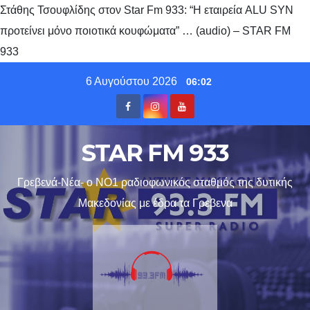
Στάθης Τσουφλίδης στον Star Fm 933: “Η εταιρεία ALU SYN
προτείνει μόνο ποιοτικά κουφώματα” … (audio) – STAR FM
933
Skip
6 Αυγούστου 2026
06:02
to
content
STAR FM 933
Γρεβενά-Νέα- ο ΝΟ1 ραδιοφωνικός σταθμός της δυτικής
Μακεδονίας με έδρα τα Γρεβενα