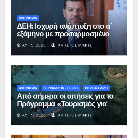
ΟΙΚΟΝΟΜΙΑ
ΔΕΗ: Ισχυρή ανάπτυξη στο α΄
εξάμηνο με προσαρμοσμένο
EBITDA στα €1,2 δισ.
ΑΥΓ 5, 2026
ΧΡΉΣΤΟΣ ΜΊΜΗΣ
ΟΙΚΟΝΟΜΙΑ
ΠΕΡΙΒΑΛΛΟΝ - ΤΑΞΙΔΙΑ
ΠΡΩΤΟΣΕΛΙΔΟ
Από σήμερα οι αιτήσεις για το
Πρόγραμμα «Τουρισμός για
Όλους 2026-2027» – Πότε λήγει
ΑΥΓ 5, 2026
ΧΡΉΣΤΟΣ ΜΊΜΗΣ
η προσθεσμία