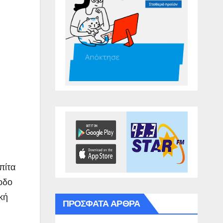
πίτα
οδο
κή
ΠΡΌΣΦΑΤΑ ΆΡΘΡΑ