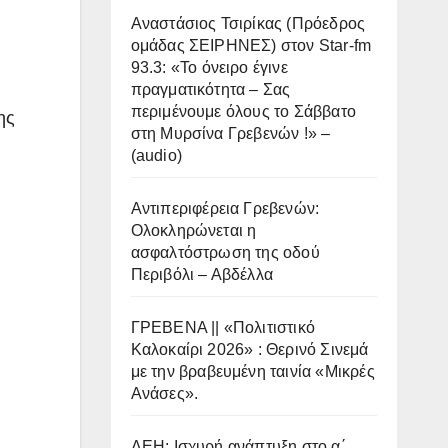
Αναστάσιος Τσιρίκας (Πρόεδρος
ομάδας ΣΕΙΡΗΝΕΣ) στον Star-fm
93.3: «Το όνειρο έγινε
πραγματικότητα – Σας
περιμένουμε όλους το Σάββατο
ης
στη Μυρσίνα Γρεβενών !» –
(audio)
.
Αντιπεριφέρεια Γρεβενών:
Ολοκληρώνεται η
ασφαλτόστρωση της οδού
Περιβόλι – Αβδέλλα
ΓΡΕΒΕΝΑ || «Πολιτιστικό
Καλοκαίρι 2026» : Θερινό Σινεμά
με την βραβευμένη ταινία «Μικρές
Ανάσες».
ΔΕΗ: Ισχυρή ανάπτυξη στο α΄