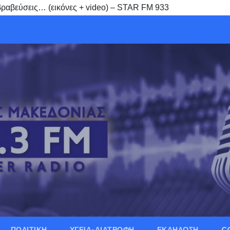
ραβεύσεις… (εικόνες + video) – STAR FM 933
ΠΟΛΙΤΙΚΗ
ΥΓΕΙΑ-ΔΙΑΤΡΟΦΗ
ΕΚΔΗΛΩΣΗ
C