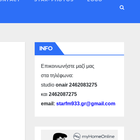
INFO
Επικοινωνήστε μαζί μας
στα τηλέφωνα:
studio
onair 2462083275
και
2462087275
email:
starfm933.gr@gmail.com