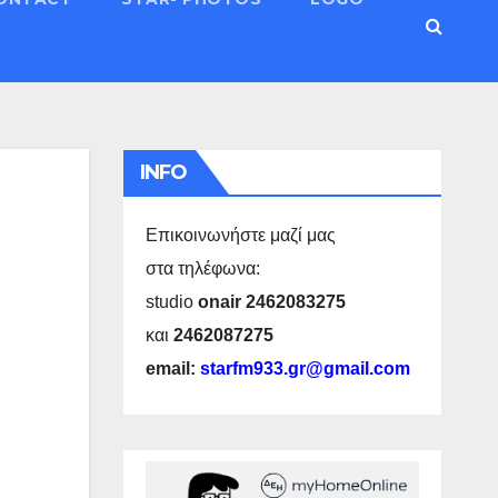
INFO
Επικοινωνήστε μαζί μας
στα τηλέφωνα:
studio
onair 2462083275
και
2462087275
email:
starfm933.gr@gmail.com