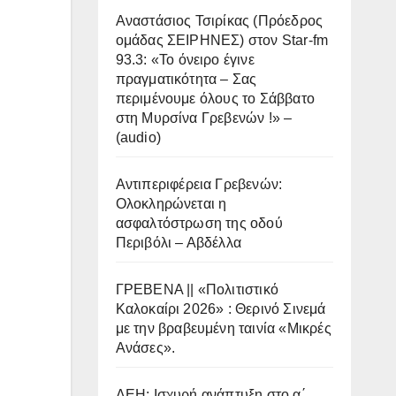
Αναστάσιος Τσιρίκας (Πρόεδρος
ομάδας ΣΕΙΡΗΝΕΣ) στον Star-fm
93.3: «Το όνειρο έγινε
πραγματικότητα – Σας
περιμένουμε όλους το Σάββατο
στη Μυρσίνα Γρεβενών !» –
(audio)
Αντιπεριφέρεια Γρεβενών:
Ολοκληρώνεται η
ασφαλτόστρωση της οδού
Περιβόλι – Αβδέλλα
ΓΡΕΒΕΝΑ || «Πολιτιστικό
Καλοκαίρι 2026» : Θερινό Σινεμά
με την βραβευμένη ταινία «Μικρές
Ανάσες».
ΔΕΗ: Ισχυρή ανάπτυξη στο α΄