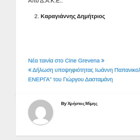
Από Δ.Α.Κ.Ε.:
Καραγιάννης Δημήτριος
Πλοήγηση
Νέα ταινία στο Cine Grevena
άρθρων
Δήλωση υποψηφιότητας Ιωάννη Παπανικο
ΕΝΕΡΓΑ” του Γιώργου Δασταμάνη
By
Χρήστος Μίμης