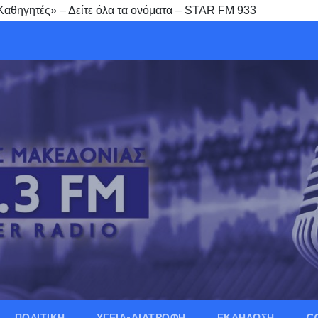
ηγητές» – Δείτε όλα τα ονόματα – STAR FM 933
ΠΟΛΙΤΙΚΗ
ΥΓΕΙΑ-ΔΙΑΤΡΟΦΗ
ΕΚΔΗΛΩΣΗ
C