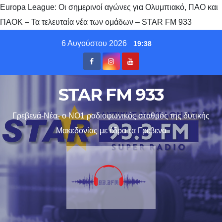
Europa League: Οι σημερινοί αγώνες για Ολυμπιακό, ΠΑΟ και
ΠΑΟΚ – Τα τελευταία νέα των ομάδων – STAR FM 933
Skip
6 Αυγούστου 2026
19:38
to
content
STAR FM 933
Γρεβενά-Νέα- ο ΝΟ1 ραδιοφωνικός σταθμός της δυτικής
Μακεδονίας με έδρα τα Γρεβενα