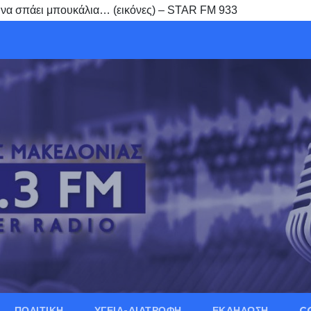
σε να σπάει μπουκάλια… (εικόνες) – STAR FM 933
ΠΟΛΙΤΙΚΗ
ΥΓΕΙΑ-ΔΙΑΤΡΟΦΗ
ΕΚΔΗΛΩΣΗ
C