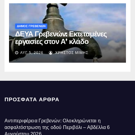
ΔΗΜΟΣ ΓΡΕΒΕΝΩΝ
ΔΕΥΑ Γρεβενών: Εκτεταμένες
εργασίες στον Α’ κλάδο
ύδρευσης – Ποιες περιοχές
ΑΥΓ 5, 2026
ΧΡΉΣΤΟΣ ΜΊΜΗΣ
επηρεάζονται την Πέμπτη
ΠΡΌΣΦΑΤΑ ΆΡΘΡΑ
Αντιπεριφέρεια Γρεβενών: Ολοκληρώνεται η
ασφαλτόστρωση της οδού Περιβόλι – Αβδέλλα
6
Αυγούστου 2026