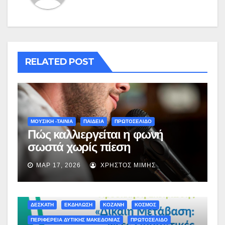
RELATED POST
ΜΟΥΣΙΚΗ -ΤΑΙΝΙΑ
ΠΑΙΔΕΙΑ
ΠΡΩΤΟΣΕΛΙΔΟ
Πώς καλλιεργείται η φωνή
σωστά χωρίς πίεση
ΜΑΡ 17, 2026
ΧΡΉΣΤΟΣ ΜΊΜΗΣ
ΔΕΣΚΑΤΗ
ΕΚΔΗΛΩΣΗ
ΚΟΖΑΝΗ
ΚΟΣΜΟΣ
ΠΕΡΙΦΕΡΕΙΑ ΔΥΤΙΚΗΣ ΜΑΚΕΔΟΝΙΑΣ
ΠΡΩΤΟΣΕΛΙΔΟ