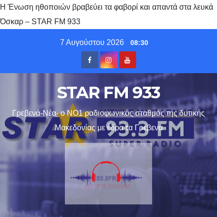
Η Ένωση ηθοποιών βραβεύει τα φαβορί και απαντά στα λευκά
Όσκαρ – STAR FM 933
Skip
7 Αυγούστου 2026
08:30
to
content
STAR FM 933
Γρεβενά-Νέα- ο ΝΟ1 ραδιοφωνικός σταθμός της δυτικής
Μακεδονίας με έδρα τα Γρεβενα