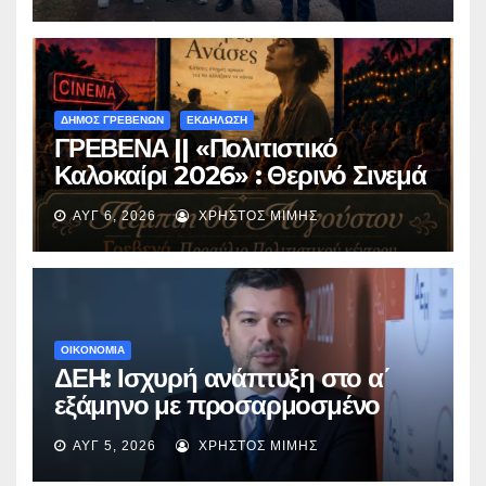
ΔΗΜΟΣ ΓΡΕΒΕΝΩΝ
ΕΚΔΗΛΩΣΗ
ΓΡΕΒΕΝΑ || «Πολιτιστικό
Καλοκαίρι 2026» : Θερινό Σινεμά
με την βραβευμένη ταινία
ΑΥΓ 6, 2026
ΧΡΉΣΤΟΣ ΜΊΜΗΣ
«Μικρές Ανάσες».
ΟΙΚΟΝΟΜΙΑ
ΔΕΗ: Ισχυρή ανάπτυξη στο α΄
εξάμηνο με προσαρμοσμένο
EBITDA στα €1,2 δισ.
ΑΥΓ 5, 2026
ΧΡΉΣΤΟΣ ΜΊΜΗΣ