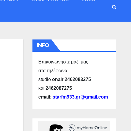
INFO
Επικοινωνήστε μαζί μας
στα τηλέφωνα:
studio
onair 2462083275
και
2462087275
email:
starfm933.gr@gmail.com