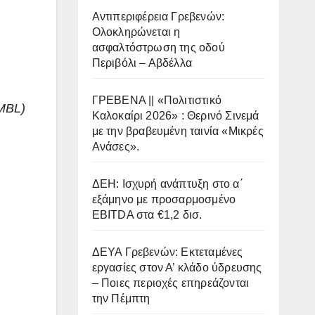
Αντιπεριφέρεια Γρεβενών:
Ολοκληρώνεται η
ασφαλτόστρωση της οδού
Περιβόλι – Αβδέλλα
ΓΡΕΒΕΝΑ || «Πολιτιστικό
(MBL)
Καλοκαίρι 2026» : Θερινό Σινεμά
με την βραβευμένη ταινία «Μικρές
Ανάσες».
ΔΕΗ: Ισχυρή ανάπτυξη στο α΄
εξάμηνο με προσαρμοσμένο
EBITDA στα €1,2 δισ.
ΔΕΥΑ Γρεβενών: Εκτεταμένες
εργασίες στον Α’ κλάδο ύδρευσης
– Ποιες περιοχές επηρεάζονται
την Πέμπτη