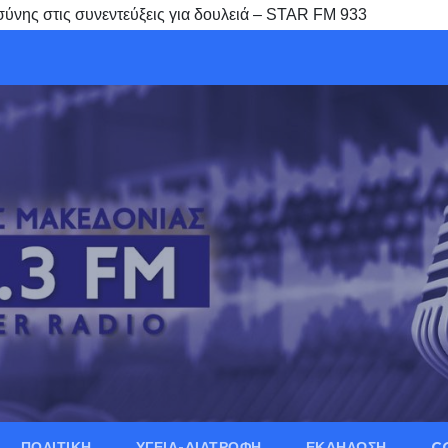
σύνης στις συνεντεύξεις για δουλειά – STAR FM 933
ΠΟΛΙΤΙΚΗ
ΥΓΕΙΑ-ΔΙΑΤΡΟΦΗ
ΕΚΔΗΛΩΣΗ
C