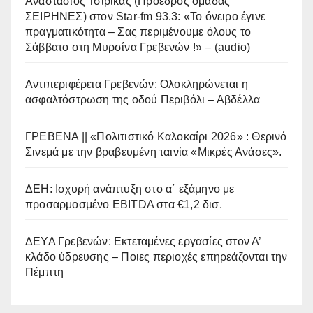
Αναστάσιος Τσιρίκας (Πρόεδρος ομάδας
ΣΕΙΡΗΝΕΣ) στον Star-fm 93.3: «Το όνειρο έγινε
πραγματικότητα – Σας περιμένουμε όλους το
Σάββατο στη Μυρσίνα Γρεβενών !» – (audio)
Αντιπεριφέρεια Γρεβενών: Ολοκληρώνεται η
ασφαλτόστρωση της οδού Περιβόλι – Αβδέλλα
ΓΡΕΒΕΝΑ || «Πολιτιστικό Καλοκαίρι 2026» : Θερινό
Σινεμά με την βραβευμένη ταινία «Μικρές Ανάσες».
ΔΕΗ: Ισχυρή ανάπτυξη στο α΄ εξάμηνο με
προσαρμοσμένο EBITDA στα €1,2 δισ.
ΔΕΥΑ Γρεβενών: Εκτεταμένες εργασίες στον Α’
κλάδο ύδρευσης – Ποιες περιοχές επηρεάζονται την
Πέμπτη