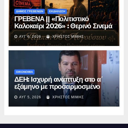
ΔΗΜΟΣ ΓΡΕΒΕΝΩΝ
ΕΚΔΗΛΩΣΗ
ΓΡΕΒΕΝΑ || «Πολιτιστικό
Καλοκαίρι 2026» : Θερινό Σινεμά
με την βραβευμένη ταινία
ΑΥΓ 6, 2026
ΧΡΉΣΤΟΣ ΜΊΜΗΣ
«Μικρές Ανάσες».
ΟΙΚΟΝΟΜΙΑ
ΔΕΗ: Ισχυρή ανάπτυξη στο α΄
εξάμηνο με προσαρμοσμένο
EBITDA στα €1,2 δισ.
ΑΥΓ 5, 2026
ΧΡΉΣΤΟΣ ΜΊΜΗΣ