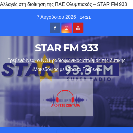
Αλλαγές στη διοίκηση της ΠΑΕ Ολυμπιακός – STAR FM 933
Skip
7 Αυγούστου 2026
14:21
to
content
STAR FM 933
Γρεβενά-Νέα- ο ΝΟ1 ραδιοφωνικός σταθμός της δυτικής
Μακεδονίας με έδρα τα Γρεβενα