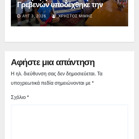
Γρεβενών υποδέχθηκε την
Εθνική Ομάδα Πυγμαχίας που
ΑΥΓ 3, 2026
ΧΡΉΣΤΟΣ ΜΊΜΗΣ
προετοιμάζεται στα Γρεβενά –
(εικόνες + video)
Αφήστε μια απάντηση
Η ηλ. διεύθυνση σας δεν δημοσιεύεται.
Τα
υποχρεωτικά πεδία σημειώνονται με
*
Σχόλιο
*