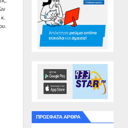
ις,
ών
κ.
ου.
ΠΡΌΣΦΑΤΑ ΆΡΘΡΑ