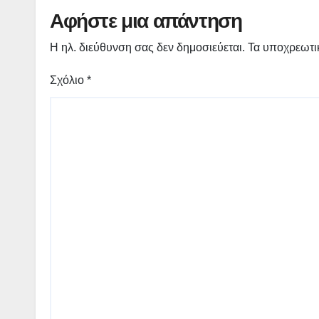
Γρεβενών «Μίλτος
Υπου
Αφήστε μια απάντηση
Τεντόγλου»
Οικο
Οικο
Η ηλ. διεύθυνση σας δεν δημοσιεύεται.
Τα υποχρεωτι
Παπ
Σχόλιο
*