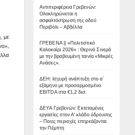
.
Αντιπεριφέρεια Γρεβενών:
Ολοκληρώνεται η
ασφαλτόστρωση της οδού
Περιβόλι – Αβδέλλα
, με
ΓΡΕΒΕΝΑ || «Πολιτιστικό
νο»,
Καλοκαίρι 2026» : Θερινό Σινεμά
άλλα
με την βραβευμένη ταινία «Μικρές
Ανάσες».
ΔΕΗ: Ισχυρή ανάπτυξη στο α΄
εξάμηνο με προσαρμοσμένο
EBITDA στα €1,2 δισ.
ΔΕΥΑ Γρεβενών: Εκτεταμένες
εργασίες στον Α’ κλάδο ύδρευσης
– Ποιες περιοχές επηρεάζονται
την Πέμπτη