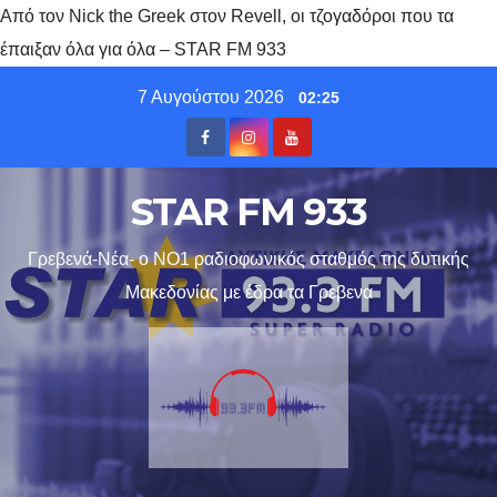
Από τον Nick the Greek στον Revell, οι τζογαδόροι που τα
έπαιξαν όλα για όλα – STAR FM 933
Skip
7 Αυγούστου 2026
02:25
to
content
STAR FM 933
Γρεβενά-Νέα- ο ΝΟ1 ραδιοφωνικός σταθμός της δυτικής
Μακεδονίας με έδρα τα Γρεβενα