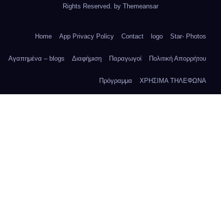
Rights Reserved. by
Themeansar
Home
App Privacy Policy
Contact
logo
Star- Photos
Αγαπημένα – blogs
Διαφήμιση
Παραγωγοί
Πολιτική Απορρήτου
Πρόγραμμα
ΧΡΗΣΙΜΑ ΤΗΛΕΦΩΝΑ