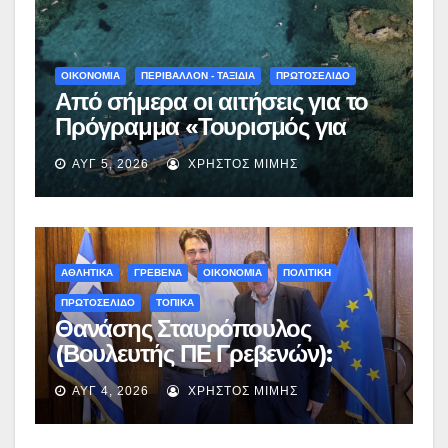
ΟΙΚΟΝΟΜΙΑ
ΠΕΡΙΒΑΛΛΟΝ - ΤΑΞΙΔΙΑ
ΠΡΩΤΟΣΕΛΙΔΟ
Από σήμερα οι αιτήσεις για το
Πρόγραμμα «Τουρισμός για
Όλους 2026-2027» – Πότε λήγει
ΑΥΓ 5, 2026
ΧΡΉΣΤΟΣ ΜΊΜΗΣ
η προσθεσμία
ΑΘΛΗΤΙΚΑ
ΓΡΕΒΕΝΑ
ΟΙΚΟΝΟΜΙΑ
ΠΟΛΙΤΙΚΗ
ΠΡΩΤΟΣΕΛΙΔΟ
ΤΟΠΙΚΑ
Θανάσης Σταυρόπουλος
(Βουλευτής ΠΕ Γρεβενών):
Έκτακτη χρηματοδότηση
ΑΥΓ 4, 2026
ΧΡΉΣΤΟΣ ΜΊΜΗΣ
400.000€ για επιπλέον
εργασίες στο Δημοτικό Στάδιο