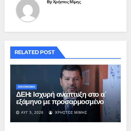
By
Χρήστος Μίμης
RELATED POST
ΟΙΚΟΝΟΜΙΑ
ΔΕΗ: Ισχυρή ανάπτυξη στο α΄
εξάμηνο με προσαρμοσμένο
EBITDA στα €1,2 δισ.
ΑΥΓ 5, 2026
ΧΡΉΣΤΟΣ ΜΊΜΗΣ