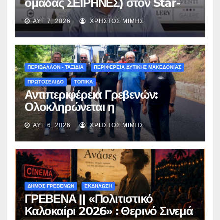
ομάδας ΣΕΙΡΗΝΕΣ) στον Star-
fm 93.3: «Το όνειρο έγινε
ΑΥΓ 7, 2026
ΧΡΉΣΤΟΣ ΜΊΜΗΣ
πραγματικότητα – Σας
περιμένουμε όλους το Σάββατο
στη Μυρσίνα Γρεβενών !» –
(audio)
ΠΕΡΙΒΑΛΛΟΝ - ΤΑΞΙΔΙΑ
ΠΕΡΙΦΕΡΕΙΑ ΔΥΤΙΚΗΣ ΜΑΚΕΔΟΝΙΑΣ
ΠΡΩΤΟΣΕΛΙΔΟ
ΤΟΠΙΚΑ
Αντιπεριφέρεια Γρεβενών:
Ολοκληρώνεται η
ασφαλτόστρωση της οδού
ΑΥΓ 6, 2026
ΧΡΉΣΤΟΣ ΜΊΜΗΣ
Περιβόλι – Αβδέλλα
ΔΗΜΟΣ ΓΡΕΒΕΝΩΝ
ΕΚΔΗΛΩΣΗ
ΓΡΕΒΕΝΑ || «Πολιτιστικό
Καλοκαίρι 2026» : Θερινό Σινεμά