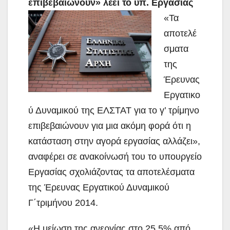
επιβεβαιώνουν» λέει το υπ. Εργασίας
«Τα
αποτελέ
σματα
της
Έρευνας
Εργατικο
ύ Δυναμικού της ΕΛΣΤΑΤ για το γ’ τρίμηνο
επιβεβαιώνουν για μια ακόμη φορά ότι η
κατάσταση στην αγορά εργασίας αλλάζει»,
αναφέρει σε ανακοίνωσή του το υπουργείο
Εργασίας
σχολιάζοντας τα αποτελέσματα
της Έρευνας Εργατικού Δυναμικού
Γ΄τριμήνου 2014.
«Η μείωση της ανεργίας στο 25,5% από