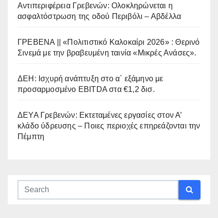
Αντιπεριφέρεια Γρεβενών: Ολοκληρώνεται η
ασφαλτόστρωση της οδού Περιβόλι – Αβδέλλα
ΓΡΕΒΕΝΑ || «Πολιτιστικό Καλοκαίρι 2026» : Θερινό
Σινεμά με την βραβευμένη ταινία «Μικρές Ανάσες».
ΔΕΗ: Ισχυρή ανάπτυξη στο α΄ εξάμηνο με
προσαρμοσμένο EBITDA στα €1,2 δισ.
ΔΕΥΑ Γρεβενών: Εκτεταμένες εργασίες στον Α’
κλάδο ύδρευσης – Ποιες περιοχές επηρεάζονται την
Πέμπτη