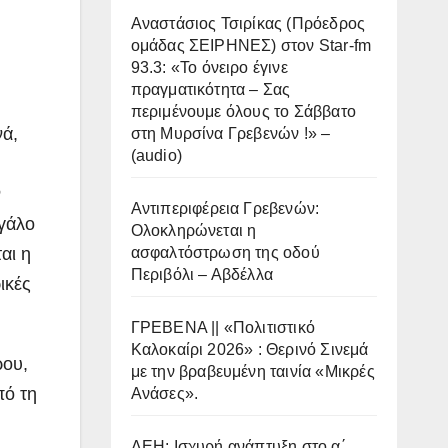
Αναστάσιος Τσιρίκας (Πρόεδρος
ομάδας ΣΕΙΡΗΝΕΣ) στον Star-fm
93.3: «Το όνειρο έγινε
πραγματικότητα – Σας
περιμένουμε όλους το Σάββατο
νά,
στη Μυρσίνα Γρεβενών !» –
(audio)
ν
Αντιπεριφέρεια Γρεβενών:
εγάλο
Ολοκληρώνεται η
αι η
ασφαλτόστρωση της οδού
Περιβόλι – Αβδέλλα
ικές
ΓΡΕΒΕΝΑ || «Πολιτιστικό
Καλοκαίρι 2026» : Θερινό Σινεμά
ρου,
με την βραβευμένη ταινία «Μικρές
πό τη
Ανάσες».
ΔΕΗ: Ισχυρή ανάπτυξη στο α΄