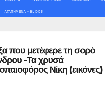
ΑΓΑΠΗΜΈΝΑ – BLOGS
ξα που μετέφερε τη σορό
νδρου -Τα χρυσά
ροπαιοφόρος Νίκη (εικόνες)