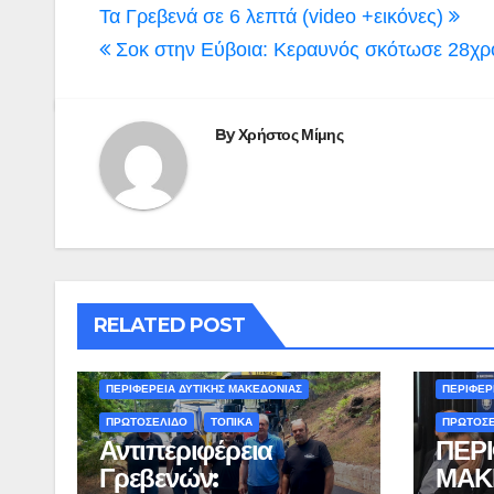
Πλοήγηση
Τα Γρεβενά σε 6 λεπτά (video +εικόνες)
άρθρων
Σοκ στην Εύβοια: Κεραυνός σκότωσε 28χρ
By
Χρήστος Μίμης
RELATED POST
ΠΕΡΙΒΑΛΛΟΝ - ΤΑΞΙΔΙΑ
ΚΑΣΤΟΡΙ
ΠΕΡΙΦΕΡΕΙΑ ΔΥΤΙΚΗΣ ΜΑΚΕΔΟΝΙΑΣ
ΠΕΡΙΦΕΡ
ΠΡΩΤΟΣΕΛΙΔΟ
ΤΟΠΙΚΑ
ΠΡΩΤΟΣ
Αντιπεριφέρεια
ΠΕΡΙ
Γρεβενών:
ΜΑΚΕ