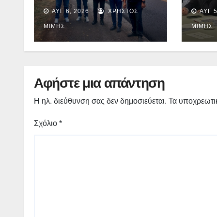
Ολοκληρώνεται η
Γιώρ
ΑΥΓ 6, 2026
ΧΡΉΣΤΟΣ
ΑΥΓ 5
ασφαλτόστρωση της
για 
οδού Περιβόλι –
Νεστ
ΜΊΜΗΣ
ΜΊΜΗΣ
Αβδέλλα
δέσμ
πράξ
εξασ
χρημ
Αφήστε μια απάντηση
Η ηλ. διεύθυνση σας δεν δημοσιεύεται.
Τα υποχρεωτι
Σχόλιο
*