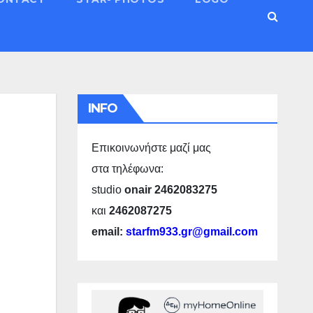
INFO
Επικοινωνήστε μαζί μας
στα τηλέφωνα:
studio
onair 2462083275
και
2462087275
email:
starfm933.gr@gmail.com