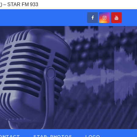
ες) – STAR FM 933
ONTACT
STAR- PHOTOS
LOGO