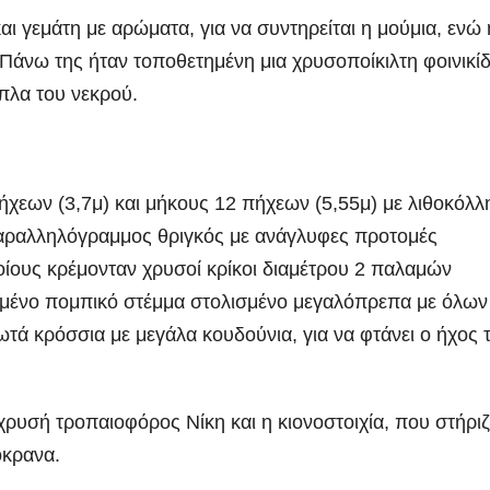
 γεμάτη με αρώματα, για να συντηρείται η μούμια, ενώ 
άνω της ήταν τοποθετημένη μια χρυσοποίκιλτη φοινικί
όπλα του νεκρού.
χεων (3,7μ) και μήκους 12 πήχεων (5,55μ) με λιθοκόλλ
παραλληλόγραμμος θριγκός με ανάγλυφες προτομές
οίους κρέμονταν χρυσοί κρίκοι διαμέτρου 2 παλαμών
σμένο πομπικό στέμμα στολισμένο μεγαλόπρεπα με όλων
ωτά κρόσσια με μεγάλα κουδούνια, για να φτάνει ο ήχος 
χρυσή τροπαιοφόρος Νίκη και η κιονοστοιχία, που στήριζ
όκρανα.