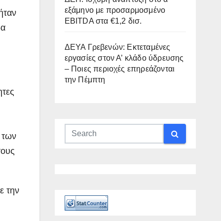
εξάμηνο με προσαρμοσμένο
ήταν
EBITDA στα €1,2 δισ.
δα
ΔΕΥΑ Γρεβενών: Εκτεταμένες
εργασίες στον Α’ κλάδο ύδρευσης
– Ποιες περιοχές επηρεάζονται
την Πέμπτη
ητες
 των
τους
ε την