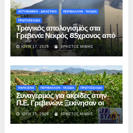
ΑΣΤΥΝΟΜΙΚΟ - ΔΙΚΑΣΤΙΚΟ
ΠΕΡΙΒΑΛΛΟΝ - ΤΑΞΙΔΙΑ
ΠΡΩΤΟΣΕΛΙΔΟ
Τραγικός απολογισμός στα
Γρεβενά: Νεκρός 85χρονος από
πυρκαγιά σε σπίτι στον
ΙΟΎΝ 17, 2026
ΧΡΉΣΤΟΣ ΜΊΜΗΣ
Δεσπότη
ΠΑΡΑΞΕΝΑ
ΠΕΡΙΒΑΛΛΟΝ - ΤΑΞΙΔΙΑ
ΠΡΩΤΟΣΕΛΙΔΟ
Συναγερμός για ακρίδες στην
Π.Ε. Γρεβενών: Ξεκίνησαν οι
ψεκασμοί – Αναλυτικές οδηγίες
ΙΟΎΝ 15, 2026
ΧΡΉΣΤΟΣ ΜΊΜΗΣ
προς τους αγρότες