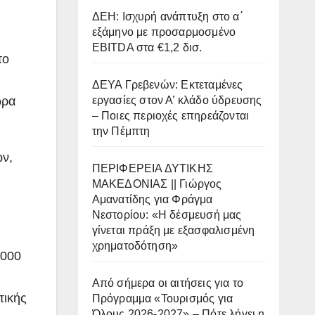
ΔΕΗ: Ισχυρή ανάπτυξη στο α΄
εξάμηνο με προσαρμοσμένο
EBITDA στα €1,2 δισ.
το
ΔΕΥΑ Γρεβενών: Εκτεταμένες
ώρα
εργασίες στον Α’ κλάδο ύδρευσης
– Ποιες περιοχές επηρεάζονται
την Πέμπτη
ων,
ΠΕΡΙΦΕΡΕΙΑ ΔΥΤΙΚΗΣ
ΜΑΚΕΔΟΝΙΑΣ || Γιώργος
Αμανατίδης για Φράγμα
Νεστορίου: «Η δέσμευσή μας
γίνεται πράξη με εξασφαλισμένη
χρηματοδότηση»
.000
Από σήμερα οι αιτήσεις για το
τικής
Πρόγραμμα «Τουρισμός για
Όλους 2026-2027» – Πότε λήγει η