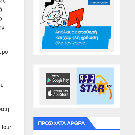
γες
ά
ο
ην
τερο
ου
φατη
ΠΡΌΣΦΑΤΑ ΆΡΘΡΑ
 tour