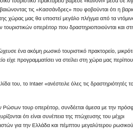
ικό τουριστικό πρακτορείο βάρεσε «κανόνι» μέσα σε λί
εβαιώνοντας τις «Κασσάνδρες» που φοβούνται
ότι η βαρι
 της χώρας μας θα υποστεί μεγάλο πλήγμα από τα ντόμιν
 τουριστικών οπερέιτορ που δραστηριοποιούνται και στ
τώχευσε ένα ακόμη ρωσικό τουριστικό πρακτορείο, μικρό
είο είχε προγραμματίσει να στείλει στη χώρα μας περίπου
δα του, το Intaer «ανέστειλε όλες τις δραστηριότητές τ
 Ρώσων τουρ οπερέιτορ, συνδέεται άμεσα με την πρόσ
υρίζονται ότι είναι συνέπεια της πτώχευσης του μέχρι
τών για την Ελλάδα και πέμπτου μεγαλύτερου ρωσικού