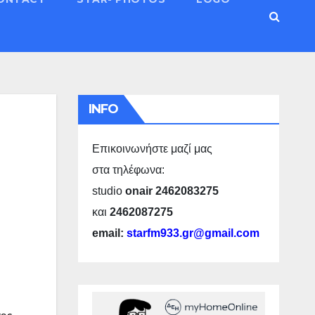
INFO
Επικοινωνήστε μαζί μας
στα τηλέφωνα:
studio
onair 2462083275
και
2462087275
email:
starfm933.gr@gmail.com