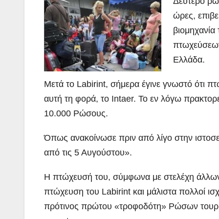
Δεύτερο ρωσ
ώρες, επιβ
βιομηχανία
πτωχεύσεων
Ελλάδα.
Μετά το Labirint, σήμερα έγινε γνωστό ότι π
αυτή τη φορά, το Intaer. Το εν λόγω πρακτορ
10.000 Ρώσους.
Όπως ανακοίνωσε πριν από λίγο στην ιστοσελί
από τις 5 Αυγούστου».
Η πτώχευσή του, σύμφωνα με στελέχη άλλων
πτώχευση του Labirint και μάλιστα πολλοί ισχ
πρότινος πρώτου «τροφοδότη» Ρώσων τουρισ