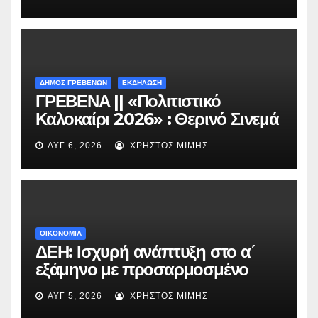
Περιβόλι – Αβδέλλα
ΔΗΜΟΣ ΓΡΕΒΕΝΩΝ
ΕΚΔΗΛΩΣΗ
ΓΡΕΒΕΝΑ || «Πολιτιστικό
Καλοκαίρι 2026» : Θερινό Σινεμά
με την βραβευμένη ταινία
ΑΥΓ 6, 2026
ΧΡΉΣΤΟΣ ΜΊΜΗΣ
«Μικρές Ανάσες».
ΟΙΚΟΝΟΜΙΑ
ΔΕΗ: Ισχυρή ανάπτυξη στο α΄
εξάμηνο με προσαρμοσμένο
EBITDA στα €1,2 δισ.
ΑΥΓ 5, 2026
ΧΡΉΣΤΟΣ ΜΊΜΗΣ