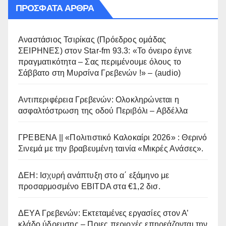
ΠΡΌΣΦΑΤΑ ΆΡΘΡΑ
Αναστάσιος Τσιρίκας (Πρόεδρος ομάδας
ΣΕΙΡΗΝΕΣ) στον Star-fm 93.3: «Το όνειρο έγινε
πραγματικότητα – Σας περιμένουμε όλους το
Σάββατο στη Μυρσίνα Γρεβενών !» – (audio)
Αντιπεριφέρεια Γρεβενών: Ολοκληρώνεται η
ασφαλτόστρωση της οδού Περιβόλι – Αβδέλλα
ΓΡΕΒΕΝΑ || «Πολιτιστικό Καλοκαίρι 2026» : Θερινό
Σινεμά με την βραβευμένη ταινία «Μικρές Ανάσες».
ΔΕΗ: Ισχυρή ανάπτυξη στο α΄ εξάμηνο με
προσαρμοσμένο EBITDA στα €1,2 δισ.
ΔΕΥΑ Γρεβενών: Εκτεταμένες εργασίες στον Α’
κλάδο ύδρευσης – Ποιες περιοχές επηρεάζονται την