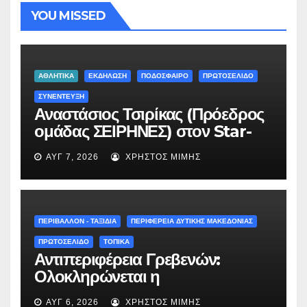
YOU MISSED
ΑΘΛΗΤΙΚΑ
ΕΚΔΗΛΩΣΗ
ΠΟΔΟΣΦΑΙΡΟ
ΠΡΩΤΟΣΕΛΙΔΟ
ΣΥΝΕΝΤΕΥΞΗ
Αναστάσιος Τσιρίκας (Πρόεδρος
ομάδας ΣΕΙΡΗΝΕΣ) στον Star-
fm 93.3: «Το όνειρο έγινε
ΑΥΓ 7, 2026
ΧΡΉΣΤΟΣ ΜΊΜΗΣ
πραγματικότητα – Σας
περιμένουμε όλους το Σάββατο
στη Μυρσίνα Γρεβενών !» –
(audio)
ΠΕΡΙΒΑΛΛΟΝ - ΤΑΞΙΔΙΑ
ΠΕΡΙΦΕΡΕΙΑ ΔΥΤΙΚΗΣ ΜΑΚΕΔΟΝΙΑΣ
ΠΡΩΤΟΣΕΛΙΔΟ
ΤΟΠΙΚΑ
Αντιπεριφέρεια Γρεβενών:
Ολοκληρώνεται η
ασφαλτόστρωση της οδού
ΑΥΓ 6, 2026
ΧΡΉΣΤΟΣ ΜΊΜΗΣ