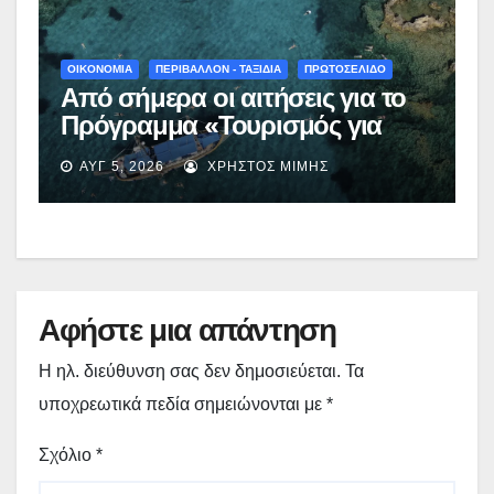
ΟΙΚΟΝΟΜΙΑ
ΠΕΡΙΒΑΛΛΟΝ - ΤΑΞΙΔΙΑ
ΠΡΩΤΟΣΕΛΙΔΟ
Από σήμερα οι αιτήσεις για το
Πρόγραμμα «Τουρισμός για
Όλους 2026-2027» – Πότε λήγει
ΑΥΓ 5, 2026
ΧΡΉΣΤΟΣ ΜΊΜΗΣ
η προσθεσμία
Αφήστε μια απάντηση
Η ηλ. διεύθυνση σας δεν δημοσιεύεται.
Τα
υποχρεωτικά πεδία σημειώνονται με
*
Σχόλιο
*