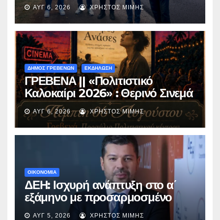
ασφαλτόστρωση της οδού
ΑΥΓ 6, 2026
ΧΡΉΣΤΟΣ ΜΊΜΗΣ
Περιβόλι – Αβδέλλα
ΔΗΜΟΣ ΓΡΕΒΕΝΩΝ
ΕΚΔΗΛΩΣΗ
ΓΡΕΒΕΝΑ || «Πολιτιστικό
Καλοκαίρι 2026» : Θερινό Σινεμά
με την βραβευμένη ταινία
ΑΥΓ 6, 2026
ΧΡΉΣΤΟΣ ΜΊΜΗΣ
«Μικρές Ανάσες».
ΟΙΚΟΝΟΜΙΑ
ΔΕΗ: Ισχυρή ανάπτυξη στο α΄
εξάμηνο με προσαρμοσμένο
EBITDA στα €1,2 δισ.
ΑΥΓ 5, 2026
ΧΡΉΣΤΟΣ ΜΊΜΗΣ