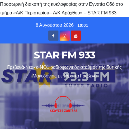
Προσωρινή διακοπή της κυκλοφορίας στην Εγνατία Οδό στο
τμήμα «Α/Κ Περιστερίου– A/K Αράχθου» – STAR FM 933
Skip
8 Αυγούστου 2026
10:01
to
content
STAR FM 933
Γρεβενά-Νέα- ο ΝΟ1 ραδιοφωνικός σταθμός της δυτικής
Μακεδονίας με έδρα τα Γρεβενα