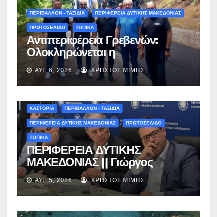
ΠΕΡΙΒΑΛΛΟΝ - ΤΑΞΙΔΙΑ
ΠΕΡΙΦΕΡΕΙΑ ΔΥΤΙΚΗΣ ΜΑΚΕΔΟΝΙΑΣ
ΠΡΩΤΟΣΕΛΙΔΟ
ΤΟΠΙΚΑ
Αντιπεριφέρεια Γρεβενών:
Ολοκληρώνεται η
ασφαλτόστρωση της οδού
ΑΥΓ 6, 2026
ΧΡΉΣΤΟΣ ΜΊΜΗΣ
Περιβόλι – Αβδέλλα
ΚΑΣΤΟΡΙΑ
ΠΕΡΙΒΑΛΛΟΝ - ΤΑΞΙΔΙΑ
ΠΕΡΙΦΕΡΕΙΑ ΔΥΤΙΚΗΣ ΜΑΚΕΔΟΝΙΑΣ
ΠΡΩΤΟΣΕΛΙΔΟ
ΤΟΠΙΚΑ
ΠΕΡΙΦΕΡΕΙΑ ΔΥΤΙΚΗΣ
ΜΑΚΕΔΟΝΙΑΣ || Γιώργος
Αμανατίδης για Φράγμα
ΑΥΓ 5, 2026
ΧΡΉΣΤΟΣ ΜΊΜΗΣ
Νεστορίου: «Η δέσμευσή μας
γίνεται πράξη με εξασφαλισμένη
χρηματοδότηση»