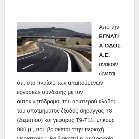
Από την
ΕΓΝΑΤΙ
Α ΟΔΟΣ
Α.Ε.
ανακοιν
ώνεται
ότι, στo πλαίσιo των απαιτούμενων
εργασιών σύνδεσης με τον
αυτοκινητόδρομο, του αριστερού κλάδου
του υποτμήματος έξοδος σήραγγας Τ8
(Δεματίου) και γέφυρας Τ9-Τ11, μήκους
900 μ., που βρίσκεται στην περιοχή
Περιστερίου, θα διακοπεί η κυκλοφορία