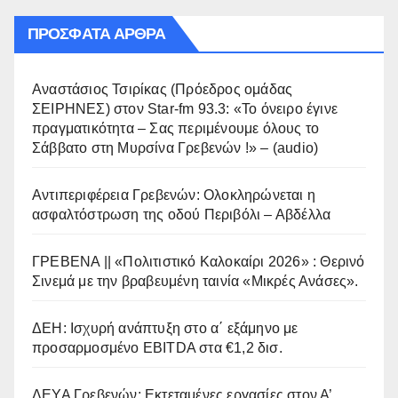
ΠΡΌΣΦΑΤΑ ΆΡΘΡΑ
Αναστάσιος Τσιρίκας (Πρόεδρος ομάδας
ΣΕΙΡΗΝΕΣ) στον Star-fm 93.3: «Το όνειρο έγινε
πραγματικότητα – Σας περιμένουμε όλους το
Σάββατο στη Μυρσίνα Γρεβενών !» – (audio)
Αντιπεριφέρεια Γρεβενών: Ολοκληρώνεται η
ασφαλτόστρωση της οδού Περιβόλι – Αβδέλλα
ΓΡΕΒΕΝΑ || «Πολιτιστικό Καλοκαίρι 2026» : Θερινό
Σινεμά με την βραβευμένη ταινία «Μικρές Ανάσες».
ΔΕΗ: Ισχυρή ανάπτυξη στο α΄ εξάμηνο με
προσαρμοσμένο EBITDA στα €1,2 δισ.
ΔΕΥΑ Γρεβενών: Εκτεταμένες εργασίες στον Α’