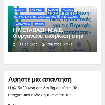
ΔΕΣΚΑΤΗ
ΕΚΔΗΛΩΣΗ
ΚΟΖΑΝΗ
ΚΟΣΜΟΣ
ΠΕΡΙΦΕΡΕΙΑ ΔΥΤΙΚΗΣ ΜΑΚΕΔΟΝΙΑΣ
ΠΡΩΤΟΣΕΛΙΔΟ
ΤΕΧΝΟΛΟΓΙΑ
ΤΟΠΙΚΑ
Η ΜΕΤΑΒΑΣΗ Μ.Α.Ε.
διοργανώνει εκδήλωση στην
Κοζάνη με τίτλο: «ΔΙΚΑΙΗ
ΦΕΒ 26, 2026
ΧΡΉΣΤΟΣ ΜΊΜΗΣ
ΜΕΤΑΒΑΣΗ: Νέες προοπτικές
για τις περιοχές
απολιγνιτοποίησης»
Αφήστε μια απάντηση
Η ηλ. διεύθυνση σας δεν δημοσιεύεται.
Τα
υποχρεωτικά πεδία σημειώνονται με
*