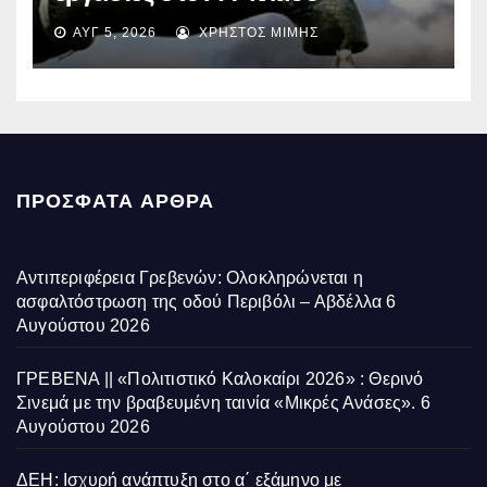
ύδρευσης – Ποιες περιοχές
ΑΥΓ 5, 2026
ΧΡΉΣΤΟΣ ΜΊΜΗΣ
επηρεάζονται την Πέμπτη
ΠΡΌΣΦΑΤΑ ΆΡΘΡΑ
Αντιπεριφέρεια Γρεβενών: Ολοκληρώνεται η
ασφαλτόστρωση της οδού Περιβόλι – Αβδέλλα
6
Αυγούστου 2026
ΓΡΕΒΕΝΑ || «Πολιτιστικό Καλοκαίρι 2026» : Θερινό
Σινεμά με την βραβευμένη ταινία «Μικρές Ανάσες».
6
Αυγούστου 2026
ΔΕΗ: Ισχυρή ανάπτυξη στο α΄ εξάμηνο με