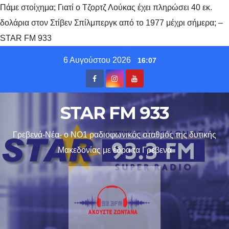
Πάμε στοίχημα; Γιατί ο Τζορτζ Λούκας έχει πληρώσει 40 εκ.
δολάρια στον Στίβεν Σπίλμπεργκ από το 1977 μέχρι σήμερα; –
STAR FM 933
Skip
6 Αυγούστου 2026
16:07
to
content
STAR FM 933
Γρεβενά-Νέα- ο ΝΟ1 ραδιοφωνικός σταθμός της δυτικής
Μακεδονίας με έδρα τα Γρεβενα