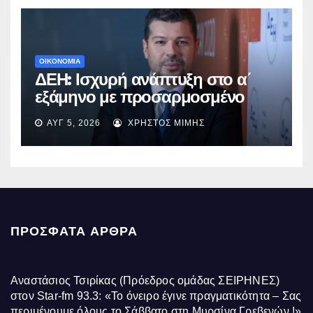
ΟΙΚΟΝΟΜΙΑ
ΔΕΗ: Ισχυρή ανάπτυξη στο α΄
εξάμηνο με προσαρμοσμένο
EBITDA στα €1,2 δισ.
ΑΥΓ 5, 2026
ΧΡΉΣΤΟΣ ΜΊΜΗΣ
ΠΡΌΣΦΑΤΑ ΆΡΘΡΑ
Αναστάσιος Τσιρίκας (Πρόεδρος ομάδας ΣΕΙΡΗΝΕΣ)
στον Star-fm 93.3: «Το όνειρο έγινε πραγματικότητα – Σας
περιμένουμε όλους το Σάββατο στη Μυρσίνα Γρεβενών !»