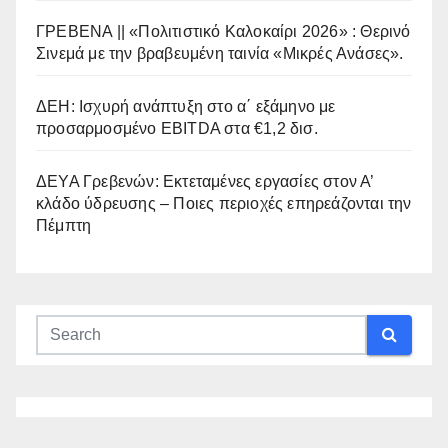
ΓΡΕΒΕΝΑ || «Πολιτιστικό Καλοκαίρι 2026» : Θερινό
Σινεμά με την βραβευμένη ταινία «Μικρές Ανάσες».
ΔΕΗ: Ισχυρή ανάπτυξη στο α΄ εξάμηνο με
προσαρμοσμένο EBITDA στα €1,2 δισ.
ΔΕΥΑ Γρεβενών: Εκτεταμένες εργασίες στον Α’
κλάδο ύδρευσης – Ποιες περιοχές επηρεάζονται την
Πέμπτη