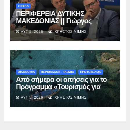
ΤΟΠΙΚΑ
ΠΕΡΙΦΕΡΕΙΑ ΔΥΤΙΚΗΣ
ΜΑΚΕΔΟΝΙΑΣ || Γιώργος
Αμανατίδης για Φράγμα
ΑΥΓ 5, 2026
ΧΡΉΣΤΟΣ ΜΊΜΗΣ
Νεστορίου: «Η δέσμευσή μας
γίνεται πράξη με εξασφαλισμένη
χρηματοδότηση»
ΟΙΚΟΝΟΜΙΑ
ΠΕΡΙΒΑΛΛΟΝ - ΤΑΞΙΔΙΑ
ΠΡΩΤΟΣΕΛΙΔΟ
Από σήμερα οι αιτήσεις για το
Πρόγραμμα «Τουρισμός για
Όλους 2026-2027» – Πότε λήγει
ΑΥΓ 5, 2026
ΧΡΉΣΤΟΣ ΜΊΜΗΣ
η προσθεσμία