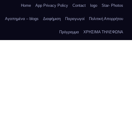
Home
App Privacy Policy
Contact
logo
Star- Photos
Αγαπημένα – blogs
Διαφήμιση
Παραγωγοί
Πολιτική Απορρήτου
Πρόγραμμα
ΧΡΗΣΙΜΑ ΤΗΛΕΦΩΝΑ