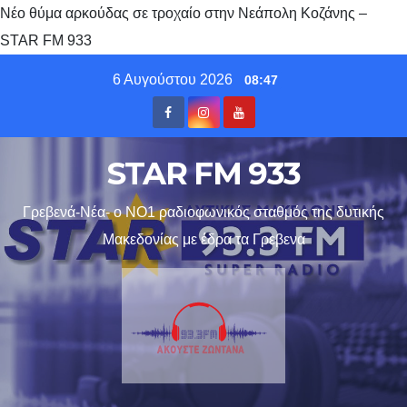
Νέο θύμα αρκούδας σε τροχαίο στην Νεάπολη Κοζάνης –
STAR FM 933
Skip
6 Αυγούστου 2026
08:47
to
content
STAR FM 933
Γρεβενά-Νέα- ο ΝΟ1 ραδιοφωνικός σταθμός της δυτικής
Μακεδονίας με έδρα τα Γρεβενα