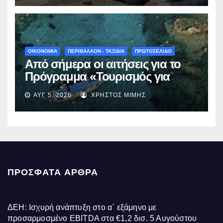
γίνεται πράξη με εξασφαλισμένη
χρηματοδότηση»
ΟΙΚΟΝΟΜΙΑ
ΠΕΡΙΒΑΛΛΟΝ - ΤΑΞΙΔΙΑ
ΠΡΩΤΟΣΕΛΙΔΟ
Από σήμερα οι αιτήσεις για το
Πρόγραμμα «Τουρισμός για
Όλους 2026-2027» – Πότε λήγει
ΑΥΓ 5, 2026
ΧΡΉΣΤΟΣ ΜΊΜΗΣ
η προσθεσμία
ΠΡΌΣΦΑΤΑ ΆΡΘΡΑ
ΔΕΗ: Ισχυρή ανάπτυξη στο α΄ εξάμηνο με
προσαρμοσμένο EBITDA στα €1,2 δισ.
5 Αυγούστου