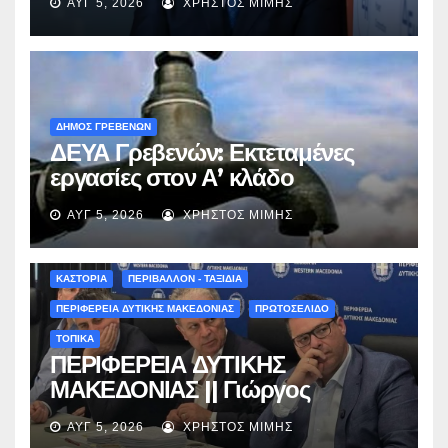
ΑΥΓ 5, 2026
ΧΡΉΣΤΟΣ ΜΊΜΗΣ
ΔΗΜΟΣ ΓΡΕΒΕΝΩΝ
ΔΕΥΑ Γρεβενών: Εκτεταμένες
εργασίες στον Α’ κλάδο
ύδρευσης – Ποιες περιοχές
ΑΥΓ 5, 2026
ΧΡΉΣΤΟΣ ΜΊΜΗΣ
επηρεάζονται την Πέμπτη
ΚΑΣΤΟΡΙΑ
ΠΕΡΙΒΑΛΛΟΝ - ΤΑΞΙΔΙΑ
ΠΕΡΙΦΕΡΕΙΑ ΔΥΤΙΚΗΣ ΜΑΚΕΔΟΝΙΑΣ
ΠΡΩΤΟΣΕΛΙΔΟ
ΤΟΠΙΚΑ
ΠΕΡΙΦΕΡΕΙΑ ΔΥΤΙΚΗΣ
ΜΑΚΕΔΟΝΙΑΣ || Γιώργος
Αμανατίδης για Φράγμα
ΑΥΓ 5, 2026
ΧΡΉΣΤΟΣ ΜΊΜΗΣ
Νεστορίου: «Η δέσμευσή μας