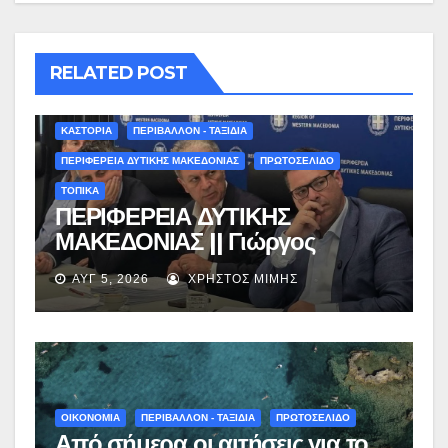
RELATED POST
ΚΑΣΤΟΡΙΑ
ΠΕΡΙΒΑΛΛΟΝ - ΤΑΞΙΔΙΑ
ΠΕΡΙΦΕΡΕΙΑ ΔΥΤΙΚΗΣ ΜΑΚΕΔΟΝΙΑΣ
ΠΡΩΤΟΣΕΛΙΔΟ
ΤΟΠΙΚΑ
ΠΕΡΙΦΕΡΕΙΑ ΔΥΤΙΚΗΣ
ΜΑΚΕΔΟΝΙΑΣ || Γιώργος
Αμανατίδης για Φράγμα
ΑΥΓ 5, 2026
ΧΡΉΣΤΟΣ ΜΊΜΗΣ
Νεστορίου: «Η δέσμευσή μας
γίνεται πράξη με εξασφαλισμένη
χρηματοδότηση»
ΟΙΚΟΝΟΜΙΑ
ΠΕΡΙΒΑΛΛΟΝ - ΤΑΞΙΔΙΑ
ΠΡΩΤΟΣΕΛΙΔΟ
Από σήμερα οι αιτήσεις για το