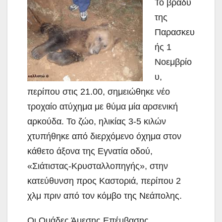
Το βράδυ
της
Παρασκευ
ής 1
Νοεμβρίο
υ,
περίπου στις 21.00, σημειώθηκε νέο
τροχαίο ατύχημα με θύμα μία αρσενική
αρκούδα. Το ζώο, ηλικίας 3-5 κιλών
χτυπήθηκε από διερχόμενο όχημα στον
κάθετο άξονα της Εγνατία οδού,
«Σιάτιστας-Κρυσταλλοπηγής», στην
κατεύθυνση προς Καστοριά,
περίπου 2
χλμ πριν από τον κόμβο της Νεάπολης.
Οι Ομάδες Άμεσης Επέμβασης