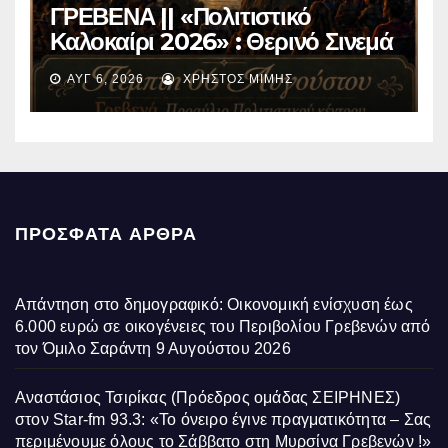
ΓΡΕΒΕΝΑ || «Πολιτιστικό
Καλοκαίρι 2026» : Θερινό Σινεμά
με την βραβευμένη ταινία
ΑΥΓ 6, 2026
ΧΡΉΣΤΟΣ ΜΊΜΗΣ
«Μικρές Ανάσες».
ΠΡΌΣΦΑΤΑ ΆΡΘΡΑ
Απάντηση στο δημογραφικό: Οικονομική ενίσχυση έως
6.000 ευρώ σε οικογένειες του Περιβολίου Γρεβενών από
τον Όμιλο Σαράντη
9 Αυγούστου 2026
Αναστάσιος Τσιρίκας (Πρόεδρος ομάδας ΣΕΙΡΗΝΕΣ)
στον Star-fm 93.3: «Το όνειρο έγινε πραγματικότητα – Σας
περιμένουμε όλους το Σάββατο στη Μυρσίνα Γρεβενών !»