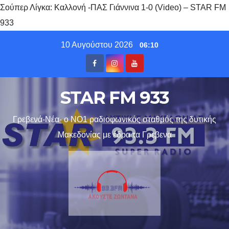
Σούπερ Λίγκα: Καλλονή -ΠΑΣ Γιάννινα 1-0 (Video) – STAR FM
933
Skip
10 Αυγούστου 2026
06:10
to
content
STAR FM 933
Γρεβενά-Νέα- ο ΝΟ1 ραδιοφωνικός σταθμός της δυτικής
Μακεδονίας με έδρα τα Γρεβενα