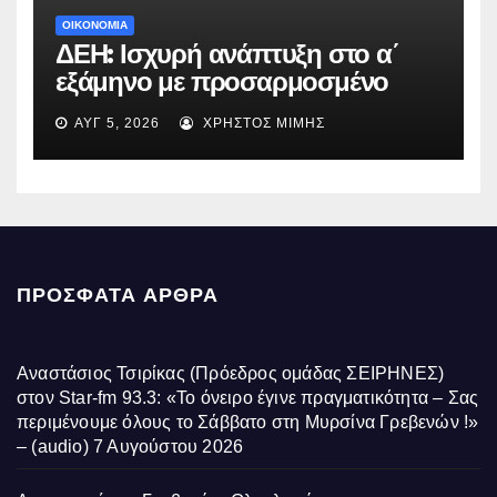
ΟΙΚΟΝΟΜΙΑ
ΔΕΗ: Ισχυρή ανάπτυξη στο α΄
εξάμηνο με προσαρμοσμένο
EBITDA στα €1,2 δισ.
ΑΥΓ 5, 2026
ΧΡΉΣΤΟΣ ΜΊΜΗΣ
ΠΡΌΣΦΑΤΑ ΆΡΘΡΑ
Αναστάσιος Τσιρίκας (Πρόεδρος ομάδας ΣΕΙΡΗΝΕΣ)
στον Star-fm 93.3: «Το όνειρο έγινε πραγματικότητα – Σας
περιμένουμε όλους το Σάββατο στη Μυρσίνα Γρεβενών !»
– (audio)
7 Αυγούστου 2026