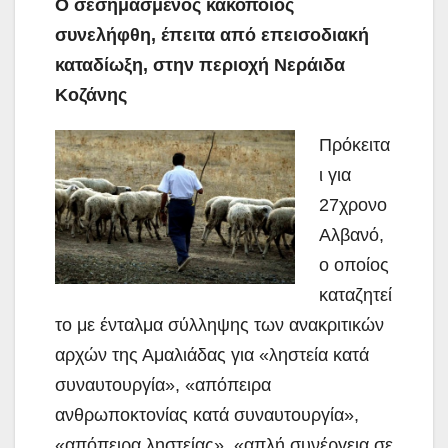
Ο σεσημασμένος κακοποιός
συνελήφθη, έπειτα από επεισοδιακή
καταδίωξη, στην περιοχή Νεράιδα
Κοζάνης
Πρόκειτα
ι για
27χρονο
Αλβανό,
ο οποίος
καταζητεί
το με ένταλμα σύλληψης των ανακριτικών
αρχών της Αμαλιάδας για «ληστεία κατά
συναυτουργία», «απόπειρα
ανθρωποκτονίας κατά συναυτουργία»,
«απόπειρα ληστείας»,
«απλή συνέργεια σε