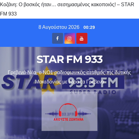
Κοζάνη: Ο βοσκός ήταν… σεσημασμένος κακοποιός! – STAR
FM 933
Skip
8 Αυγούστου 2026
00:29
to
content
STAR FM 933
Γρεβενά-Νέα- ο ΝΟ1 ραδιοφωνικός σταθμός της δυτικής
Μακεδονίας με έδρα τα Γρεβενα