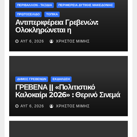
(audio)
ΠΕΡΙΒΑΛΛΟΝ - ΤΑΞΙΔΙΑ
ΠΕΡΙΦΕΡΕΙΑ ΔΥΤΙΚΗΣ ΜΑΚΕΔΟΝΙΑΣ
ΠΡΩΤΟΣΕΛΙΔΟ
ΤΟΠΙΚΑ
Αντιπεριφέρεια Γρεβενών:
Ολοκληρώνεται η
ασφαλτόστρωση της οδού
ΑΥΓ 6, 2026
ΧΡΉΣΤΟΣ ΜΊΜΗΣ
Περιβόλι – Αβδέλλα
ΔΗΜΟΣ ΓΡΕΒΕΝΩΝ
ΕΚΔΗΛΩΣΗ
ΓΡΕΒΕΝΑ || «Πολιτιστικό
Καλοκαίρι 2026» : Θερινό Σινεμά
με την βραβευμένη ταινία
ΑΥΓ 6, 2026
ΧΡΉΣΤΟΣ ΜΊΜΗΣ
«Μικρές Ανάσες».