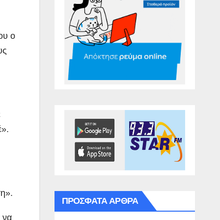
ου ο
υς
ε
έ».
ση».
ΠΡΌΣΦΑΤΑ ΆΡΘΡΑ
 να