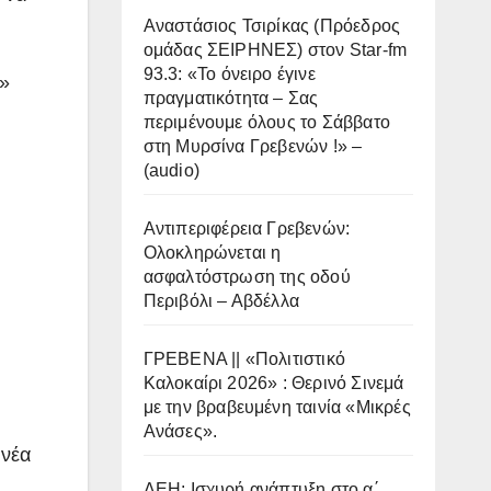
Αναστάσιος Τσιρίκας (Πρόεδρος
ομάδας ΣΕΙΡΗΝΕΣ) στον Star-fm
93.3: «Το όνειρο έγινε
ς»
πραγματικότητα – Σας
περιμένουμε όλους το Σάββατο
στη Μυρσίνα Γρεβενών !» –
(audio)
Αντιπεριφέρεια Γρεβενών:
Ολοκληρώνεται η
ασφαλτόστρωση της οδού
Περιβόλι – Αβδέλλα
ΓΡΕΒΕΝΑ || «Πολιτιστικό
Καλοκαίρι 2026» : Θερινό Σινεμά
με την βραβευμένη ταινία «Μικρές
Ανάσες».
 νέα
ΔΕΗ: Ισχυρή ανάπτυξη στο α΄