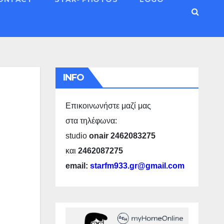
INFO
Επικοινωνήστε μαζί μας
στα τηλέφωνα:
studio
onair 2462083275
και
2462087275
email:
starfm933.gr@gmail.com