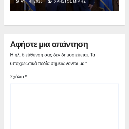
ΑΥΓ 4, 2026
ΧΡΉΣΤΟΣ ΜΊΜΗΣ
400.000€ για επιπλέον
εργασίες στο Δημοτικό Στάδιο
Γρεβενών «Μίλτος Τεντόγλου»
Αφήστε μια απάντηση
Η ηλ. διεύθυνση σας δεν δημοσιεύεται.
Τα
υποχρεωτικά πεδία σημειώνονται με
*
Σχόλιο
*