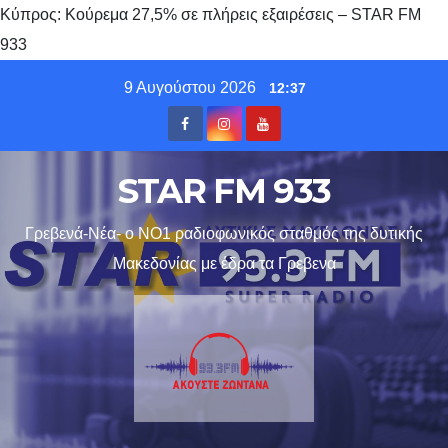
Κύπρος: Κούρεμα 27,5% σε πλήρεις εξαιρέσεις – STAR FM
933
Skip
9 Αυγούστου 2026
12:37
to
content
STAR FM 933
Γρεβενά-Νέα- ο ΝΟ1 ραδιοφωνικός σταθμός της δυτικής
Μακεδονίας με έδρα τα Γρεβενα