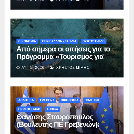
ΟΙΚΟΝΟΜΙΑ
ΠΕΡΙΒΑΛΛΟΝ - ΤΑΞΙΔΙΑ
ΠΡΩΤΟΣΕΛΙΔΟ
Από σήμερα οι αιτήσεις για το
Πρόγραμμα «Τουρισμός για
Όλους 2026-2027» – Πότε λήγει
ΑΥΓ 5, 2026
ΧΡΉΣΤΟΣ ΜΊΜΗΣ
η προσθεσμία
ΑΘΛΗΤΙΚΑ
ΓΡΕΒΕΝΑ
ΟΙΚΟΝΟΜΙΑ
ΠΟΛΙΤΙΚΗ
ΠΡΩΤΟΣΕΛΙΔΟ
ΤΟΠΙΚΑ
Θανάσης Σταυρόπουλος
(Βουλευτής ΠΕ Γρεβενών):
Έκτακτη χρηματοδότηση