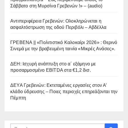
Σάββατο στη Μυρσίνα Γρεβενών !» – (audio)
Αντιπεριφέρεια Γρεβενών: Ολοκληρώνεται η
ασφαλτόστρωση της οδού Περιβόλι – Αβδέλλα
ΓΡΕΒΕΝΑ || «Πολιτιστικό Καλοκαίρι 2026» : Θερινό
Σινεμά με την βραβευμένη ταινία «Μικρές Ανάσες».
ΔΕΗ: Ισχυρή ανάπτυξη στο α΄ εξάμηνο με
προσαρμοσμένο EBITDA στα €1,2 δισ.
ΔΕΥΑ Γρεβενών: Εκτεταμένες εργασίες στον Α’
κλάδο ύδρευσης – Ποιες περιοχές επηρεάζονται την
Πέμπτη