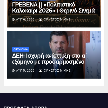
ΓΡΕΒΕΝΑ || «Πολιτιστικό
Καλοκαίρι 2026» : Θερινό Σινεμά
με την βραβευμένη ταινία
ΑΥΓ 6, 2026
ΧΡΉΣΤΟΣ ΜΊΜΗΣ
«Μικρές Ανάσες».
ΟΙΚΟΝΟΜΙΑ
ΔΕΗ: Ισχυρή ανάπτυξη στο α΄
εξάμηνο με προσαρμοσμένο
EBITDA στα €1,2 δισ.
ΑΥΓ 5, 2026
ΧΡΉΣΤΟΣ ΜΊΜΗΣ