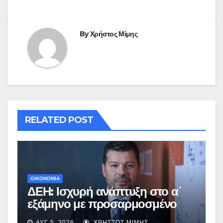
By
Χρήστος Μίμης
RELATED POST
ΟΙΚΟΝΟΜΙΑ
ΔΕΗ: Ισχυρή ανάπτυξη στο α΄
εξάμηνο με προσαρμοσμένο
EBITDA στα €1,2 δισ.
ΑΥΓ 5, 2026
ΧΡΉΣΤΟΣ ΜΊΜΗΣ