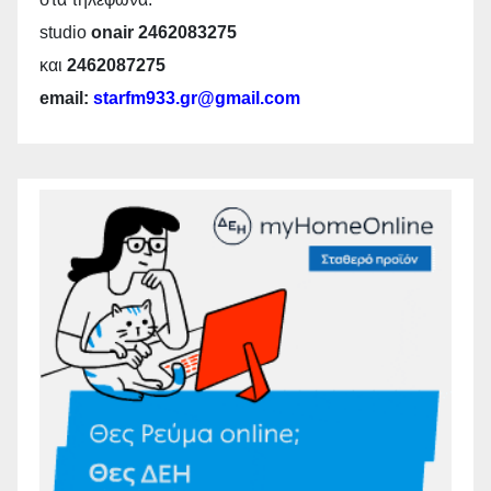
studio
onair 2462083275
και
2462087275
email:
starfm933.gr@gmail.com