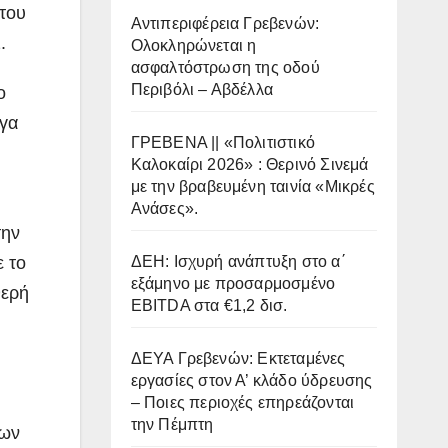
του
Αντιπεριφέρεια Γρεβενών:
.
Ολοκληρώνεται η
ασφαλτόστρωση της οδού
Περιβόλι – Αβδέλλα
ο
ργα
ΓΡΕΒΕΝΑ || «Πολιτιστικό
Καλοκαίρι 2026» : Θερινό Σινεμά
με την βραβευμένη ταινία «Μικρές
Ανάσες».
την
ε το
ΔΕΗ: Ισχυρή ανάπτυξη στο α΄
εξάμηνο με προσαρμοσμένο
θερή
EBITDA στα €1,2 δισ.
ΔΕΥΑ Γρεβενών: Εκτεταμένες
εργασίες στον Α’ κλάδο ύδρευσης
– Ποιες περιοχές επηρεάζονται
την Πέμπτη
των