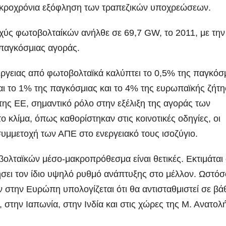
μακροχρόνια εξόφληση των τραπεζικών υποχρεώσεων.
σχύς φωτοβολταίκών ανήλθε σε 69,7 GW, το 2011, με την
 παγκόσμιας αγοράς.
έργειας από φωτοβολταϊκά καλύπτει το 0,5% της παγκόσ
αι το 1% της παγκόσμιας και το 4% της ευρωπαϊκής ζήτ
 της ΕΕ, σημαντικό ρόλο στην εξέλιξη της αγοράς των
ο κλίμα, όπως καθορίστηκαν στις κοινοτικές οδηγίες, οι
υμμετοχή των ΑΠΕ στο ενεργειακό τους ισοζύγιο.
λταϊκών μέσο-μακροπρόθεσμα είναι θετικές. Εκτιμάται ό
σει τον ίδιο υψηλό ρυθμό ανάπτυξης στο μέλλον. Ωστόσ
στην Ευρώπη υπολογίζεται ότι θα αντισταθμιστεί σε βά
 στην Ιαπωνία, στην Ινδία και στις χώρες της Μ. Ανατολ