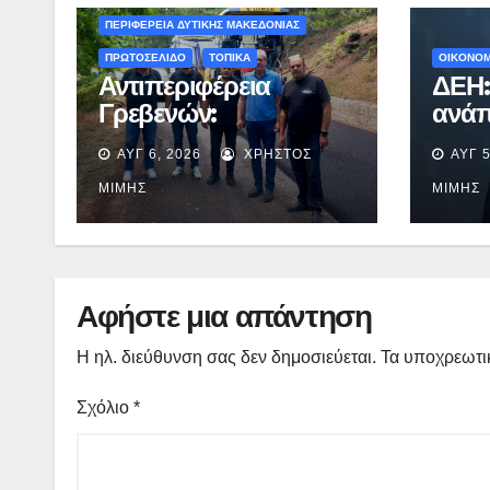
ΠΕΡΙΦΕΡΕΙΑ ΔΥΤΙΚΗΣ ΜΑΚΕΔΟΝΙΑΣ
ΠΡΩΤΟΣΕΛΙΔΟ
ΤΟΠΙΚΑ
ΟΙΚΟΝΟΜ
Αντιπεριφέρεια
ΔΕΗ:
Γρεβενών:
ανάπ
Ολοκληρώνεται η
εξάμ
ΑΥΓ 6, 2026
ΧΡΉΣΤΟΣ
ΑΥΓ 5
ασφαλτόστρωση της
προ
οδού Περιβόλι –
EBIT
ΜΊΜΗΣ
ΜΊΜΗΣ
Αβδέλλα
Αφήστε μια απάντηση
Η ηλ. διεύθυνση σας δεν δημοσιεύεται.
Τα υποχρεωτι
Σχόλιο
*