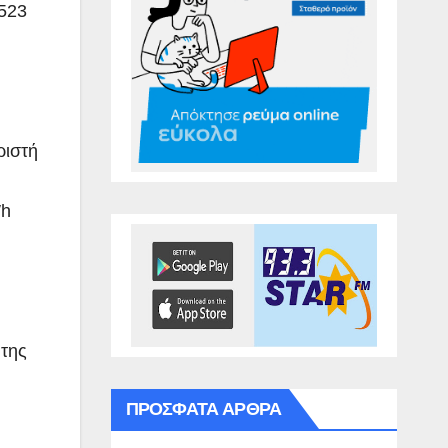
 523
ριστή
Wh
 της
ΠΡΌΣΦΑΤΑ ΆΡΘΡΑ