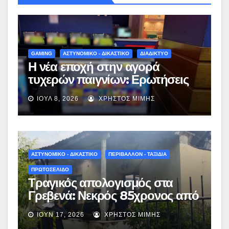
GAMING
ΑΣΤΥΝΟΜΙΚΟ - ΔΙΚΑΣΤΙΚΟ
ΔΙΑΔΙΚΤΥΟ
Η νέα εποχή στην αγορά
τυχερών παιγνίων: Ερωτήσεις
και απαντήσεις για το νέο
ΙΟΎΛ 8, 2026
ΧΡΉΣΤΟΣ ΜΊΜΗΣ
νομοσχέδιο
ΑΣΤΥΝΟΜΙΚΟ - ΔΙΚΑΣΤΙΚΟ
ΠΕΡΙΒΑΛΛΟΝ - ΤΑΞΙΔΙΑ
ΠΡΩΤΟΣΕΛΙΔΟ
Τραγικός απολογισμός στα
Γρεβενά: Νεκρός 85χρονος από
πυρκαγιά σε σπίτι στον
ΙΟΎΝ 17, 2026
ΧΡΉΣΤΟΣ ΜΊΜΗΣ
Δεσπότη