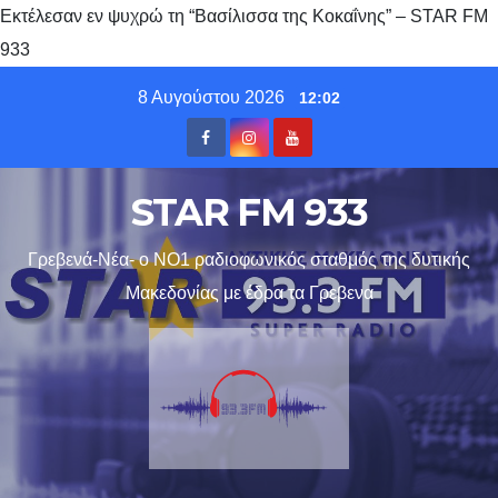
Εκτέλεσαν εν ψυχρώ τη “Βασίλισσα της Κοκαΐνης” – STAR FM
933
Skip
8 Αυγούστου 2026
12:02
to
content
STAR FM 933
Γρεβενά-Νέα- ο ΝΟ1 ραδιοφωνικός σταθμός της δυτικής
Μακεδονίας με έδρα τα Γρεβενα