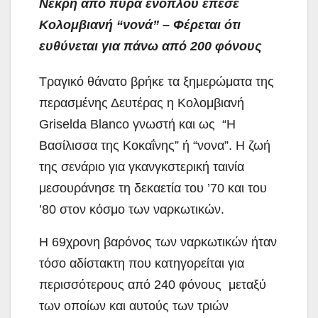
Νεκρή από πυρά ενόπλου έπεσε
Κολομβιανή “νονά” – Φέρεται ότι
ευθύνεται για πάνω από 200 φόνους
Τραγικό θάνατο βρήκε τα ξημερώματα της
περασμένης Δευτέρας η Κολομβιανή
Griselda Blanco γνωστή και ως “Η
Βασίλισσα της Κοκαΐνης” ή “νονα”. Η ζωή
της σενάριο για γκανγκστερική ταινία
μεσουράνησε τη δεκαετία του ’70 και
του
’80 στον κόσμο των ναρκωτικών.
Η 69χρονη βαρόνος των ναρκωτικών ήταν
τόσο αδίστακτη που κατηγορείται για
περισσότερους από 240 φόνους μεταξύ
των οποίων και αυτούς των τριών