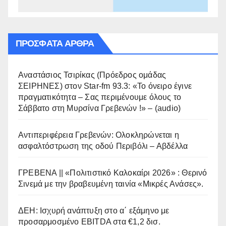
ΠΡΌΣΦΑΤΑ ΆΡΘΡΑ
Αναστάσιος Τσιρίκας (Πρόεδρος ομάδας
ΣΕΙΡΗΝΕΣ) στον Star-fm 93.3: «Το όνειρο έγινε
πραγματικότητα – Σας περιμένουμε όλους το
Σάββατο στη Μυρσίνα Γρεβενών !» – (audio)
Αντιπεριφέρεια Γρεβενών: Ολοκληρώνεται η
ασφαλτόστρωση της οδού Περιβόλι – Αβδέλλα
ΓΡΕΒΕΝΑ || «Πολιτιστικό Καλοκαίρι 2026» : Θερινό
Σινεμά με την βραβευμένη ταινία «Μικρές Ανάσες».
ΔΕΗ: Ισχυρή ανάπτυξη στο α΄ εξάμηνο με
προσαρμοσμένο EBITDA στα €1,2 δισ.