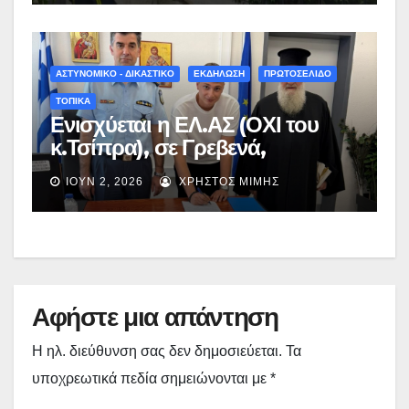
ΑΣΤΥΝΟΜΙΚΟ - ΔΙΚΑΣΤΙΚΟ
ΕΚΔΗΛΩΣΗ
ΠΡΩΤΟΣΕΛΙΔΟ
ΤΟΠΙΚΑ
Ενισχύεται η ΕΛ.ΑΣ (ΟΧΙ του
κ.Τσίπρα), σε Γρεβενά,
Καστοριά, Κοζάνη και Φλώρινα:
ΙΟΎΝ 2, 2026
ΧΡΉΣΤΟΣ ΜΊΜΗΣ
Ορκωμοσία 21 νέων
Συνοριακών Φυλάκων στη
Δυτική Μακεδονία – (εικόνες)
Αφήστε μια απάντηση
Η ηλ. διεύθυνση σας δεν δημοσιεύεται.
Τα
υποχρεωτικά πεδία σημειώνονται με
*