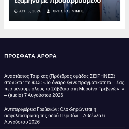
εξάμηνο με προσαρμοσμένο
EBITDA στα €1,2 δισ.
ΑΥΓ 5, 2026
ΧΡΉΣΤΟΣ ΜΊΜΗΣ
ΠΡΌΣΦΑΤΑ ΆΡΘΡΑ
Αναστάσιος Τσιρίκας (Πρόεδρος ομάδας ΣΕΙΡΗΝΕΣ)
στον Star-fm 93.3: «Το όνειρο έγινε πραγματικότητα – Σας
περιμένουμε όλους το Σάββατο στη Μυρσίνα Γρεβενών !»
– (audio)
7 Αυγούστου 2026
Αντιπεριφέρεια Γρεβενών: Ολοκληρώνεται η
ασφαλτόστρωση της οδού Περιβόλι – Αβδέλλα
6
Αυγούστου 2026