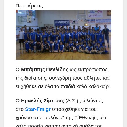
Περιφέρειας.
Ο
Μπάμπης Πενλίδης
ως εκπρόσωπος
της διοίκησης, συνεχάρη τους αθλητές και
ευχήθηκε σε όλα τα παιδιά καλό καλοκαίρι.
Ο
Ηρακλής Ζίμπρας
(Δ.Σ.) , μιλώντας
στο
Star-Fm.gr
υποσχέθηκε για του
χρόνου στα “σαλόνια” της Γ΄Εθνικής, μία
καλή πορεία για την αντρική ομάδα του