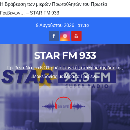
Η Βράβευση των μικρών Πρωταθλητών του Πρωτέα
Γρεβενών… – STAR FM 933
Skip
9 Αυγούστου 2026
17:10
to
content
STAR FM 933
Γρεβενά-Νέα- ο ΝΟ1 ραδιοφωνικός σταθμός της δυτικής
Μακεδονίας με έδρα τα Γρεβενα