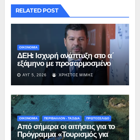
RELATED POST
ΟΙΚΟΝΟΜΙΑ
ΔΕΗ: Ισχυρή ανάπτυξη στο α΄
εξάμηνο με προσαρμοσμένο
EBITDA στα €1,2 δισ.
ΑΥΓ 5, 2026
ΧΡΉΣΤΟΣ ΜΊΜΗΣ
ΟΙΚΟΝΟΜΙΑ
ΠΕΡΙΒΑΛΛΟΝ - ΤΑΞΙΔΙΑ
ΠΡΩΤΟΣΕΛΙΔΟ
Από σήμερα οι αιτήσεις για το
Πρόγραμμα «Τουρισμός για