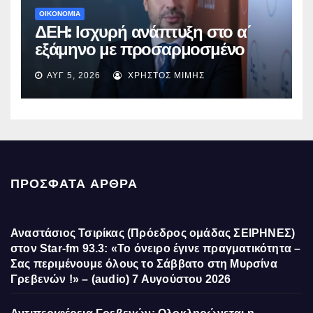
ΟΙΚΟΝΟΜΙΑ
ΔΕΗ: Ισχυρή ανάπτυξη στο α΄
εξάμηνο με προσαρμοσμένο
EBITDA στα €1,2 δισ.
ΑΥΓ 5, 2026
ΧΡΉΣΤΟΣ ΜΊΜΗΣ
ΠΡΌΣΦΑΤΑ ΆΡΘΡΑ
Αναστάσιος Τσιρίκας (Πρόεδρος ομάδας ΣΕΙΡΗΝΕΣ)
στον Star-fm 93.3: «Το όνειρο έγινε πραγματικότητα –
Σας περιμένουμε όλους το Σάββατο στη Μυρσίνα
Γρεβενών !» – (audio)
7 Αυγούστου 2026