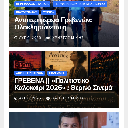
(audio)
ΠΕΡΙΒΑΛΛΟΝ - ΤΑΞΙΔΙΑ
ΠΕΡΙΦΕΡΕΙΑ ΔΥΤΙΚΗΣ ΜΑΚΕΔΟΝΙΑΣ
ΠΡΩΤΟΣΕΛΙΔΟ
ΤΟΠΙΚΑ
Αντιπεριφέρεια Γρεβενών:
Ολοκληρώνεται η
ασφαλτόστρωση της οδού
ΑΥΓ 6, 2026
ΧΡΉΣΤΟΣ ΜΊΜΗΣ
Περιβόλι – Αβδέλλα
ΔΗΜΟΣ ΓΡΕΒΕΝΩΝ
ΕΚΔΗΛΩΣΗ
ΓΡΕΒΕΝΑ || «Πολιτιστικό
Καλοκαίρι 2026» : Θερινό Σινεμά
με την βραβευμένη ταινία
ΑΥΓ 6, 2026
ΧΡΉΣΤΟΣ ΜΊΜΗΣ
«Μικρές Ανάσες».