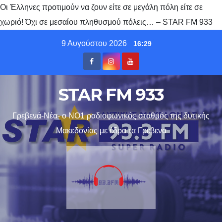
Oι Έλληνες προτιμούν να ζουν είτε σε μεγάλη πόλη είτε σε
χωριό! Όχι σε μεσαίου πληθυσμού πόλεις… – STAR FM 933
Skip
9 Αυγούστου 2026
16:29
to
content
STAR FM 933
Γρεβενά-Νέα- ο ΝΟ1 ραδιοφωνικός σταθμός της δυτικής
Μακεδονίας με έδρα τα Γρεβενα