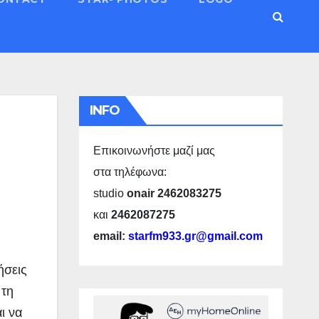
INFO
Επικοινωνήστε μαζί μας
στα τηλέφωνα:
studio
onair 2462083275
και
2462087275
email:
starfm933.gr@gmail.com
ήσεις
 τη
ι να