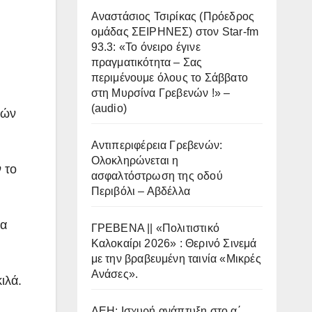
Αναστάσιος Τσιρίκας (Πρόεδρος
ομάδας ΣΕΙΡΗΝΕΣ) στον Star-fm
93.3: «Το όνειρο έγινε
πραγματικότητα – Σας
περιμένουμε όλους το Σάββατο
στη Μυρσίνα Γρεβενών !» –
(audio)
κών
Αντιπεριφέρεια Γρεβενών:
Ολοκληρώνεται η
 το
ασφαλτόστρωση της οδού
Περιβόλι – Αβδέλλα
να
ΓΡΕΒΕΝΑ || «Πολιτιστικό
Καλοκαίρι 2026» : Θερινό Σινεμά
με την βραβευμένη ταινία «Μικρές
Ανάσες».
ιλά.
ΔΕΗ: Ισχυρή ανάπτυξη στο α΄