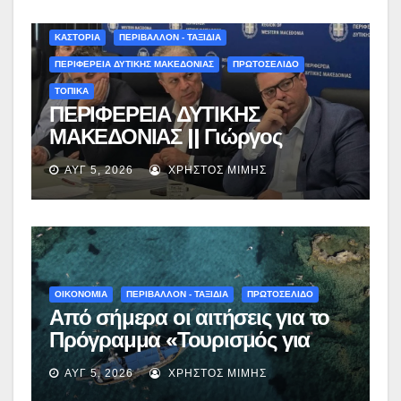
ΚΑΣΤΟΡΙΑ
ΠΕΡΙΒΑΛΛΟΝ - ΤΑΞΙΔΙΑ
ΠΕΡΙΦΕΡΕΙΑ ΔΥΤΙΚΗΣ ΜΑΚΕΔΟΝΙΑΣ
ΠΡΩΤΟΣΕΛΙΔΟ
ΤΟΠΙΚΑ
ΠΕΡΙΦΕΡΕΙΑ ΔΥΤΙΚΗΣ
ΜΑΚΕΔΟΝΙΑΣ || Γιώργος
Αμανατίδης για Φράγμα
ΑΥΓ 5, 2026
ΧΡΉΣΤΟΣ ΜΊΜΗΣ
Νεστορίου: «Η δέσμευσή μας
γίνεται πράξη με εξασφαλισμένη
χρηματοδότηση»
ΟΙΚΟΝΟΜΙΑ
ΠΕΡΙΒΑΛΛΟΝ - ΤΑΞΙΔΙΑ
ΠΡΩΤΟΣΕΛΙΔΟ
Από σήμερα οι αιτήσεις για το
Πρόγραμμα «Τουρισμός για
Όλους 2026-2027» – Πότε λήγει
ΑΥΓ 5, 2026
ΧΡΉΣΤΟΣ ΜΊΜΗΣ
η προσθεσμία