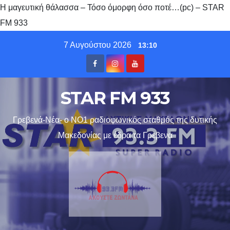
Η μαγευτική θάλασσα – Τόσο όμορφη όσο ποτέ…(pc) – STAR
FM 933
Skip
7 Αυγούστου 2026
13:10
to
content
STAR FM 933
Γρεβενά-Νέα- ο ΝΟ1 ραδιοφωνικός σταθμός της δυτικής
Μακεδονίας με έδρα τα Γρεβενα