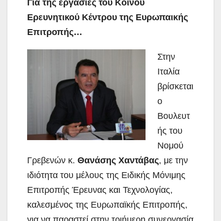
Για της εργασίες του Κοινού
Ερευνητικού Κέντρου της Ευρωπαικής
Επιτροπής…
Στην
Ιταλία
βρίσκεται
ο
Βουλευτ
ής του
Νομού
Γρεβενών κ.
Θανάσης Χαντάβας
, με την
ιδιότητα του μέλους της Ειδικής Μόνιμης
Επιτροπής Έρευνας και Τεχνολογίας,
καλεσμένος της Ευρωπαϊκής Επιτροπής,
για να παραστεί στην
τριήμερη συνεργασία