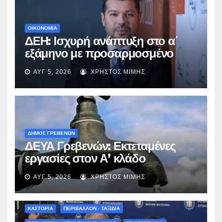
ΟΙΚΟΝΟΜΙΑ
ΔΕΗ: Ισχυρή ανάπτυξη στο α΄
εξάμηνο με προσαρμοσμένο
EBITDA στα €1,2 δισ.
ΑΥΓ 5, 2026
ΧΡΉΣΤΟΣ ΜΊΜΗΣ
ΔΗΜΟΣ ΓΡΕΒΕΝΩΝ
ΔΕΥΑ Γρεβενών: Εκτεταμένες
εργασίες στον Α’ κλάδο
ύδρευσης – Ποιες περιοχές
ΑΥΓ 5, 2026
ΧΡΉΣΤΟΣ ΜΊΜΗΣ
επηρεάζονται την Πέμπτη
ΚΑΣΤΟΡΙΑ
ΠΕΡΙΒΑΛΛΟΝ - ΤΑΞΙΔΙΑ