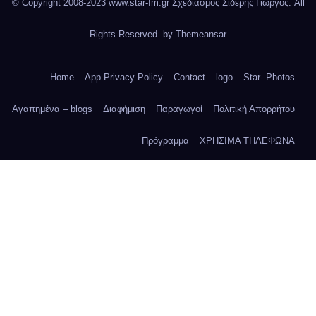
© Copyright 2008-2023 www.star-fm.gr Σχεδιασμός Σιδέρης Γιώργος. All
Rights Reserved. by
Themeansar
Home
App Privacy Policy
Contact
logo
Star- Photos
Αγαπημένα – blogs
Διαφήμιση
Παραγωγοί
Πολιτική Απορρήτου
Πρόγραμμα
ΧΡΗΣΙΜΑ ΤΗΛΕΦΩΝΑ