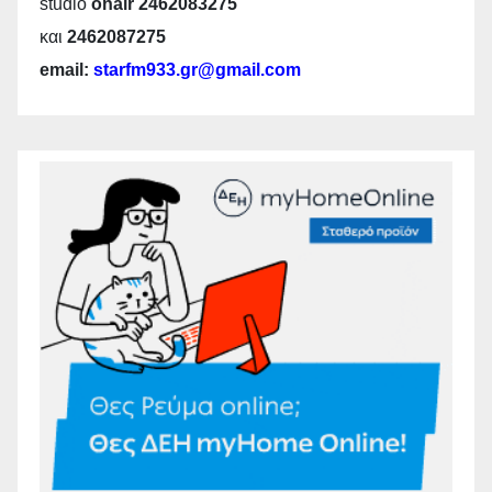
studio
onair 2462083275
και
2462087275
email:
starfm933.gr@gmail.com