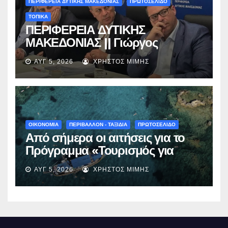
ΠΕΡΙΦΕΡΕΙΑ ΔΥΤΙΚΗΣ ΜΑΚΕΔΟΝΙΑΣ
ΠΡΩΤΟΣΕΛΙΔΟ
ΤΟΠΙΚΑ
ΠΕΡΙΦΕΡΕΙΑ ΔΥΤΙΚΗΣ
ΜΑΚΕΔΟΝΙΑΣ || Γιώργος
Αμανατίδης για Φράγμα
ΑΥΓ 5, 2026
ΧΡΉΣΤΟΣ ΜΊΜΗΣ
Νεστορίου: «Η δέσμευσή μας
γίνεται πράξη με εξασφαλισμένη
χρηματοδότηση»
ΟΙΚΟΝΟΜΙΑ
ΠΕΡΙΒΑΛΛΟΝ - ΤΑΞΙΔΙΑ
ΠΡΩΤΟΣΕΛΙΔΟ
Από σήμερα οι αιτήσεις για το
Πρόγραμμα «Τουρισμός για
Όλους 2026-2027» – Πότε λήγει
ΑΥΓ 5, 2026
ΧΡΉΣΤΟΣ ΜΊΜΗΣ
η προσθεσμία