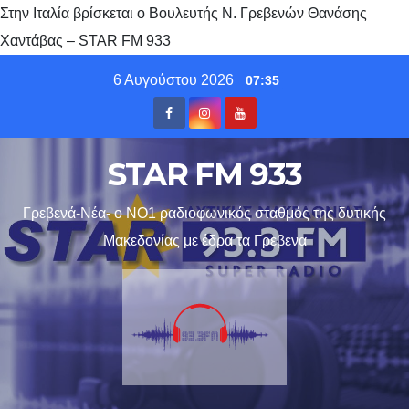
Στην Ιταλία βρίσκεται ο Βουλευτής Ν. Γρεβενών Θανάσης
Χαντάβας – STAR FM 933
Skip
6 Αυγούστου 2026
07:35
to
content
STAR FM 933
Γρεβενά-Νέα- ο ΝΟ1 ραδιοφωνικός σταθμός της δυτικής
Μακεδονίας με έδρα τα Γρεβενα