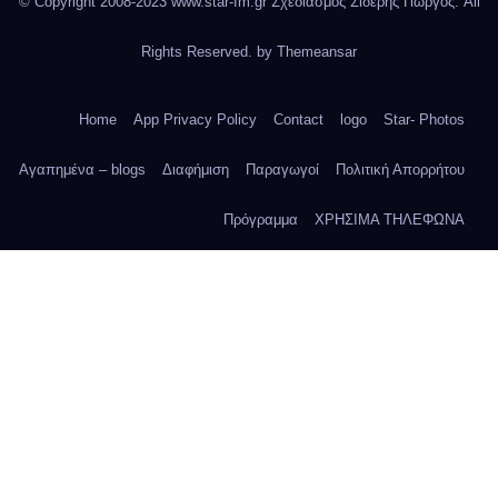
© Copyright 2008-2023 www.star-fm.gr Σχεδιασμός Σιδέρης Γιώργος. All
Rights Reserved. by
Themeansar
Home
App Privacy Policy
Contact
logo
Star- Photos
Αγαπημένα – blogs
Διαφήμιση
Παραγωγοί
Πολιτική Απορρήτου
Πρόγραμμα
ΧΡΗΣΙΜΑ ΤΗΛΕΦΩΝΑ