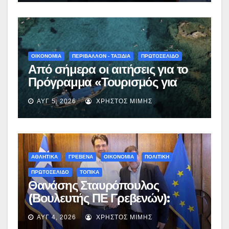
ΟΙΚΟΝΟΜΙΑ
ΠΕΡΙΒΑΛΛΟΝ - ΤΑΞΙΔΙΑ
ΠΡΩΤΟΣΕΛΙΔΟ
Από σήμερα οι αιτήσεις για το
Πρόγραμμα «Τουρισμός για
Όλους 2026-2027» – Πότε λήγει
ΑΥΓ 5, 2026
ΧΡΉΣΤΟΣ ΜΊΜΗΣ
η προσθεσμία
ΑΘΛΗΤΙΚΑ
ΓΡΕΒΕΝΑ
ΟΙΚΟΝΟΜΙΑ
ΠΟΛΙΤΙΚΗ
ΠΡΩΤΟΣΕΛΙΔΟ
ΤΟΠΙΚΑ
Θανάσης Σταυρόπουλος
(Βουλευτής ΠΕ Γρεβενών):
Έκτακτη χρηματοδότηση
ΑΥΓ 4, 2026
ΧΡΉΣΤΟΣ ΜΊΜΗΣ
400.000€ για επιπλέον