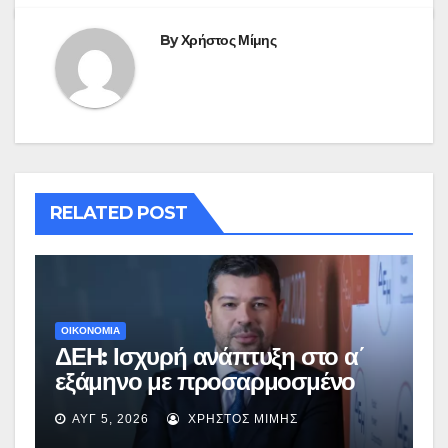
By
Χρήστος Μίμης
RELATED POST
ΟΙΚΟΝΟΜΙΑ
ΔΕΗ: Ισχυρή ανάπτυξη στο α΄
εξάμηνο με προσαρμοσμένο
EBITDA στα €1,2 δισ.
ΑΥΓ 5, 2026
ΧΡΉΣΤΟΣ ΜΊΜΗΣ