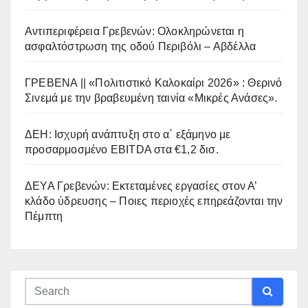
Αντιπεριφέρεια Γρεβενών: Ολοκληρώνεται η
ασφαλτόστρωση της οδού Περιβόλι – Αβδέλλα
ΓΡΕΒΕΝΑ || «Πολιτιστικό Καλοκαίρι 2026» : Θερινό
Σινεμά με την βραβευμένη ταινία «Μικρές Ανάσες».
ΔΕΗ: Ισχυρή ανάπτυξη στο α΄ εξάμηνο με
προσαρμοσμένο EBITDA στα €1,2 δισ.
ΔΕΥΑ Γρεβενών: Εκτεταμένες εργασίες στον Α’
κλάδο ύδρευσης – Ποιες περιοχές επηρεάζονται την
Πέμπτη