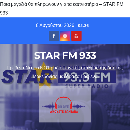
Ποια μαγαζιά θα πληρώνουν για τα καπνιστήρια – STAR FM
933
Skip
8 Αυγούστου 2026
02:36
to
content
STAR FM 933
Γρεβενά-Νέα- ο ΝΟ1 ραδιοφωνικός σταθμός της δυτικής
Μακεδονίας με έδρα τα Γρεβενα