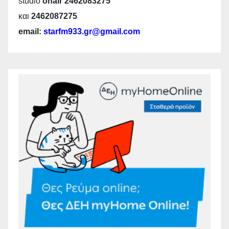
studio
onair 2462083275
και
2462087275
email:
starfm933.gr@gmail.com