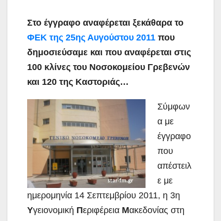
Στο έγγραφο αναφέρεται ξεκάθαρα το
ΦΕΚ της 25ης Αυγούστου 2011
που
δημοσιεύσαμε και που αναφέρεται στις
100 κλίνες του Νοσοκομείου Γρεβενών
και 120 της Καστοριάς…
Σύμφων
α με
έγγραφο
που
απέστειλ
ε με
ημερομηνία 14 Σεπτεμβρίου 2011, η 3η
Υ
γειονομική
Π
εριφέρεια
Μ
ακεδονίας στη