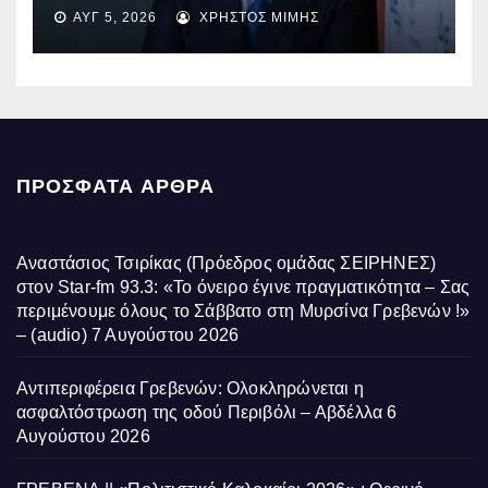
EBITDA στα €1,2 δισ.
ΑΥΓ 5, 2026
ΧΡΉΣΤΟΣ ΜΊΜΗΣ
ΠΡΌΣΦΑΤΑ ΆΡΘΡΑ
Αναστάσιος Τσιρίκας (Πρόεδρος ομάδας ΣΕΙΡΗΝΕΣ)
στον Star-fm 93.3: «Το όνειρο έγινε πραγματικότητα – Σας
περιμένουμε όλους το Σάββατο στη Μυρσίνα Γρεβενών !»
– (audio)
7 Αυγούστου 2026
Αντιπεριφέρεια Γρεβενών: Ολοκληρώνεται η
ασφαλτόστρωση της οδού Περιβόλι – Αβδέλλα
6
Αυγούστου 2026