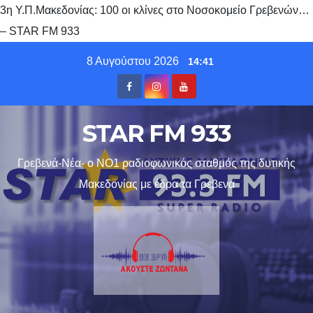
3η Υ.Π.Μακεδονίας: 100 οι κλίνες στο Νοσοκομείο Γρεβενών…
– STAR FM 933
Skip
8 Αυγούστου 2026
14:41
to
content
STAR FM 933
Γρεβενά-Νέα- ο ΝΟ1 ραδιοφωνικός σταθμός της δυτικής
Μακεδονίας με έδρα τα Γρεβενα