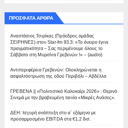
ΠΡΌΣΦΑΤΑ ΆΡΘΡΑ
Αναστάσιος Τσιρίκας (Πρόεδρος ομάδας
ΣΕΙΡΗΝΕΣ) στον Star-fm 93.3: «Το όνειρο έγινε
πραγματικότητα – Σας περιμένουμε όλους το
Σάββατο στη Μυρσίνα Γρεβενών !» – (audio)
Αντιπεριφέρεια Γρεβενών: Ολοκληρώνεται η
ασφαλτόστρωση της οδού Περιβόλι – Αβδέλλα
ΓΡΕΒΕΝΑ || «Πολιτιστικό Καλοκαίρι 2026» : Θερινό
Σινεμά με την βραβευμένη ταινία «Μικρές Ανάσες».
ΔΕΗ: Ισχυρή ανάπτυξη στο α΄ εξάμηνο με
προσαρμοσμένο EBITDA στα €1,2 δισ.