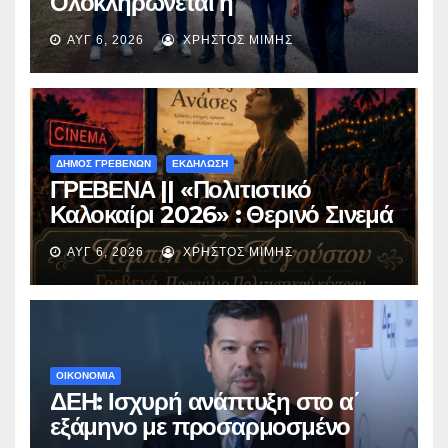
Ολοκληρώνεται η
ασφαλτόστρωση της οδού
ΑΥΓ 6, 2026
ΧΡΉΣΤΟΣ ΜΊΜΗΣ
Περιβόλι – Αβδέλλα
ΔΗΜΟΣ ΓΡΕΒΕΝΩΝ
ΕΚΔΗΛΩΣΗ
ΓΡΕΒΕΝΑ || «Πολιτιστικό
Καλοκαίρι 2026» : Θερινό Σινεμά
με την βραβευμένη ταινία
ΑΥΓ 6, 2026
ΧΡΉΣΤΟΣ ΜΊΜΗΣ
«Μικρές Ανάσες».
ΟΙΚΟΝΟΜΙΑ
ΔΕΗ: Ισχυρή ανάπτυξη στο α΄
εξάμηνο με προσαρμοσμένο