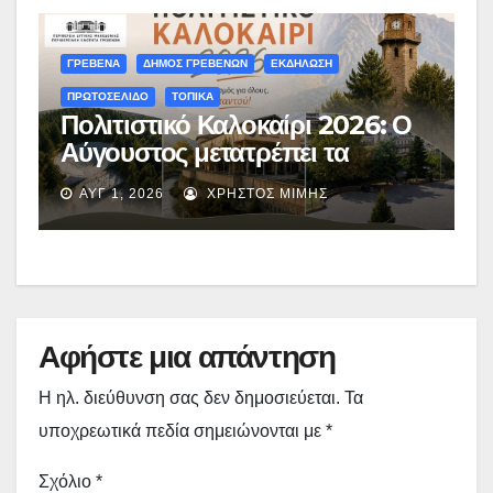
ΓΡΕΒΕΝΑ
ΔΗΜΟΣ ΓΡΕΒΕΝΩΝ
ΕΚΔΗΛΩΣΗ
ΠΡΩΤΟΣΕΛΙΔΟ
ΤΟΠΙΚΑ
Πολιτιστικό Καλοκαίρι 2026: Ο
Αύγουστος μετατρέπει τα
Γρεβενά σε μια απέραντη σκηνή
ΑΥΓ 1, 2026
ΧΡΉΣΤΟΣ ΜΊΜΗΣ
πολιτισμού – Το αναλυτικό
πρόγραμμα
Αφήστε μια απάντηση
Η ηλ. διεύθυνση σας δεν δημοσιεύεται.
Τα
υποχρεωτικά πεδία σημειώνονται με
*
Σχόλιο
*