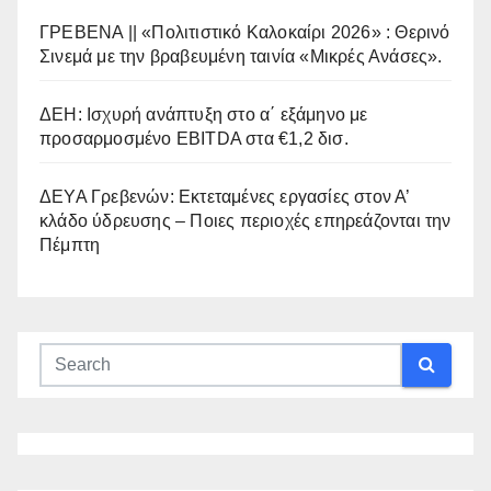
ΓΡΕΒΕΝΑ || «Πολιτιστικό Καλοκαίρι 2026» : Θερινό
Σινεμά με την βραβευμένη ταινία «Μικρές Ανάσες».
ΔΕΗ: Ισχυρή ανάπτυξη στο α΄ εξάμηνο με
προσαρμοσμένο EBITDA στα €1,2 δισ.
ΔΕΥΑ Γρεβενών: Εκτεταμένες εργασίες στον Α’
κλάδο ύδρευσης – Ποιες περιοχές επηρεάζονται την
Πέμπτη