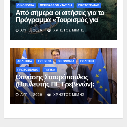
ΟΙΚΟΝΟΜΙΑ
ΠΕΡΙΒΑΛΛΟΝ - ΤΑΞΙΔΙΑ
ΠΡΩΤΟΣΕΛΙΔΟ
Από σήμερα οι αιτήσεις για το
Πρόγραμμα «Τουρισμός για
Όλους 2026-2027» – Πότε λήγει
ΑΥΓ 5, 2026
ΧΡΉΣΤΟΣ ΜΊΜΗΣ
η προσθεσμία
ΑΘΛΗΤΙΚΑ
ΓΡΕΒΕΝΑ
ΟΙΚΟΝΟΜΙΑ
ΠΟΛΙΤΙΚΗ
ΠΡΩΤΟΣΕΛΙΔΟ
ΤΟΠΙΚΑ
Θανάσης Σταυρόπουλος
(Βουλευτής ΠΕ Γρεβενών):
Έκτακτη χρηματοδότηση
ΑΥΓ 4, 2026
ΧΡΉΣΤΟΣ ΜΊΜΗΣ
400.000€ για επιπλέον
εργασίες στο Δημοτικό Στάδιο
Γρεβενών «Μίλτος Τεντόγλου»