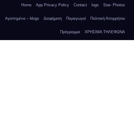
Home
App Privacy Policy
Contact
logo
Star- Photos
Αγαπημένα – blogs
Διαφήμιση
Παραγωγοί
Πολιτική Απορρήτου
Πρόγραμμα
ΧΡΗΣΙΜΑ ΤΗΛΕΦΩΝΑ