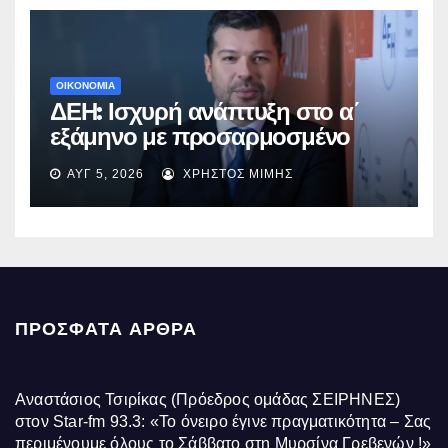
ΟΙΚΟΝΟΜΙΑ
ΔΕΗ: Ισχυρή ανάπτυξη στο α΄
εξάμηνο με προσαρμοσμένο
EBITDA στα €1,2 δισ.
ΑΥΓ 5, 2026
ΧΡΉΣΤΟΣ ΜΊΜΗΣ
ΠΡΌΣΦΑΤΑ ΆΡΘΡΑ
Αναστάσιος Τσιρίκας (Πρόεδρος ομάδας ΣΕΙΡΗΝΕΣ)
στον Star-fm 93.3: «Το όνειρο έγινε πραγματικότητα – Σας
περιμένουμε όλους το Σάββατο στη Μυρσίνα Γρεβενών !»