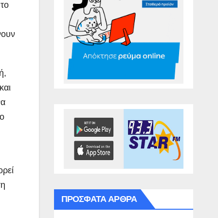
 το
νουν
ή,
και
να
ύο
ορεί
ση
ΠΡΌΣΦΑΤΑ ΆΡΘΡΑ