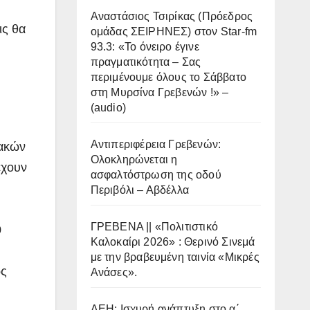
Αναστάσιος Τσιρίκας (Πρόεδρος
ις θα
ομάδας ΣΕΙΡΗΝΕΣ) στον Star-fm
93.3: «Το όνειρο έγινε
πραγματικότητα – Σας
περιμένουμε όλους το Σάββατο
στη Μυρσίνα Γρεβενών !» –
(audio)
Αντιπεριφέρεια Γρεβενών:
ιακών
Ολοκληρώνεται η
έχουν
ασφαλτόστρωση της οδού
Περιβόλι – Αβδέλλα
ΓΡΕΒΕΝΑ || «Πολιτιστικό
0
Καλοκαίρι 2026» : Θερινό Σινεμά
με την βραβευμένη ταινία «Μικρές
ως
Ανάσες».
ΔΕΗ: Ισχυρή ανάπτυξη στο α΄