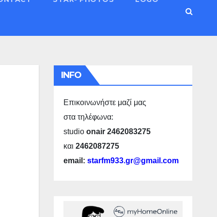
INFO
Επικοινωνήστε μαζί μας
στα τηλέφωνα:
studio
onair 2462083275
και
2462087275
email:
starfm933.gr@gmail.com