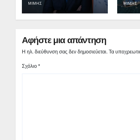
EBITDA στα €1,2 δισ.
2026
ΜΊΜΗΣ
ΜΊΜΗΣ
λήγε
Αφήστε μια απάντηση
Η ηλ. διεύθυνση σας δεν δημοσιεύεται.
Τα υποχρεωτι
Σχόλιο
*