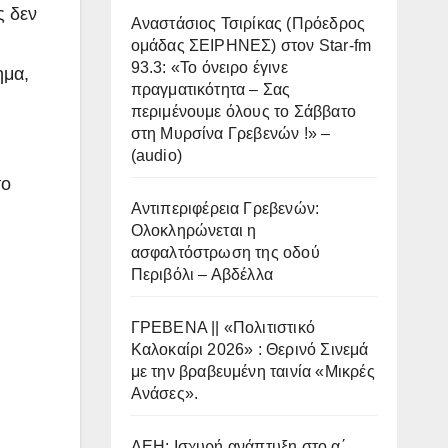
ς δεν
Αναστάσιος Τσιρίκας (Πρόεδρος
ομάδας ΣΕΙΡΗΝΕΣ) στον Star-fm
93.3: «Το όνειρο έγινε
ημα,
πραγματικότητα – Σας
περιμένουμε όλους το Σάββατο
στη Μυρσίνα Γρεβενών !» –
(audio)
το
Αντιπεριφέρεια Γρεβενών:
Ολοκληρώνεται η
ασφαλτόστρωση της οδού
Περιβόλι – Αβδέλλα
ΓΡΕΒΕΝΑ || «Πολιτιστικό
Καλοκαίρι 2026» : Θερινό Σινεμά
με την βραβευμένη ταινία «Μικρές
Ανάσες».
ΔΕΗ: Ισχυρή ανάπτυξη στο α΄