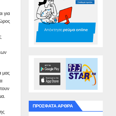
ι για
χώρος
ς
εων
α μας
να
έτουν
μα.
ΠΡΌΣΦΑΤΑ ΆΡΘΡΑ
σης