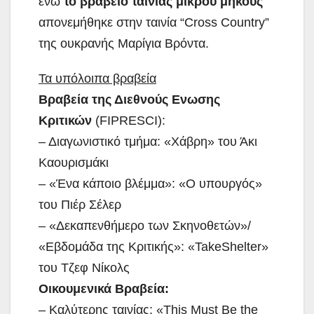
ενώ
το βραβείο ταινίας μικρού μήκους
απονεμήθηκε στην ταινία “Cross Country”
της ουκρανής Μαρίγια Βρόντα.
Τα υπόλοιπα βραβεία
Βραβεία της Διεθνούς Ενωσης
Κριτικών
(FIPRESCI):
– Διαγωνιστικό τμήμα: «Χάβρη» του Άκι
Καουρισμάκι
– «Ένα κάποιο βλέμμα»: «Ο υπουργός»
του Πιέρ Σέλερ
– «Δεκαπενθήμερο των Σκηνοθετών»/
«Εβδομάδα της Κριτικής»: «TakeShelter»
του Τζεφ Νίκολς
Οικουμενικά Βραβεία:
– Καλύτερης ταινίας: «This Must Be the