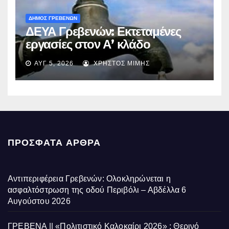
ΔΗΜΟΣ ΓΡΕΒΕΝΩΝ
ΔΕΥΑ Γρεβενών: Εκτεταμένες
εργασίες στον Α’ κλάδο
ύδρευσης – Ποιες περιοχές
ΑΥΓ 5, 2026
ΧΡΉΣΤΟΣ ΜΊΜΗΣ
επηρεάζονται την Πέμπτη
ΠΡΌΣΦΑΤΑ ΆΡΘΡΑ
Αντιπεριφέρεια Γρεβενών: Ολοκληρώνεται η
ασφαλτόστρωση της οδού Περιβόλι – Αβδέλλα
6
Αυγούστου 2026
ΓΡΕΒΕΝΑ || «Πολιτιστικό Καλοκαίρι 2026» : Θερινό