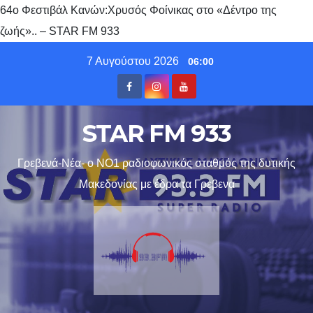
64ο Φεστιβάλ Κανών:Χρυσός Φοίνικας στο «Δέντρο της
ζωής».. – STAR FM 933
Skip
7 Αυγούστου 2026
06:00
to
content
STAR FM 933
Γρεβενά-Νέα- ο ΝΟ1 ραδιοφωνικός σταθμός της δυτικής
Μακεδονίας με έδρα τα Γρεβενα