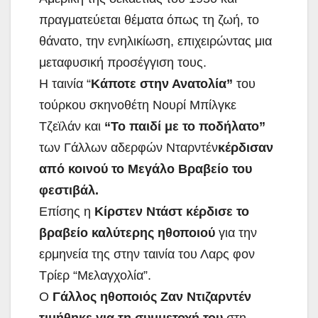
πραγματεύεται θέματα όπως τη ζωή, το
θάνατο, την ενηλικίωση, επιχειρώντας μια
μεταφυσική προσέγγιση τους.
Η ταινία “
Κάποτε στην Ανατολία”
του
τούρκου σκηνοθέτη Νουρί Μπίλγκε
Τζεϊλάν και
“Το παιδί με το ποδήλατο”
των Γάλλων αδερφών Νταρντέν
κέρδισαν
από κοινού το Μεγάλο Βραβείο του
φεστιβάλ.
Επίσης η
Κίρστεν Ντάστ κέρδισε το
βραβείο καλύτερης ηθοποιού
για την
ερμηνεία της στην ταινία του Λαρς φον
Τρίερ “Μελαγχολία”.
Ο
Γάλλος ηθοποιός Ζαν Ντιζαρντέν
τιμήθηκε για τη συμμετοχή του
στη