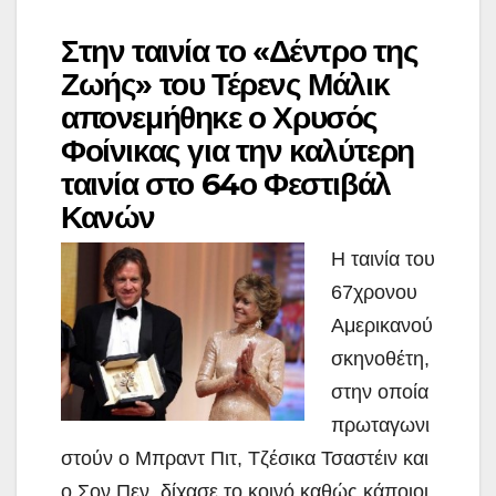
Στην ταινία το «Δέντρο της
Ζωής» του Τέρενς Μάλικ
απονεμήθηκε ο Χρυσός
Φοίνικας για την καλύτερη
ταινία στο 64ο Φεστιβάλ
Κανών
Η ταινία του
67χρονου
Αμερικανού
σκηνοθέτη,
στην οποία
πρωταγωνι
στούν ο Μπραντ Πιτ, Τζέσικα Τσαστέιν και
ο Σον Πεν, δίχασε το κοινό καθώς κάποιοι