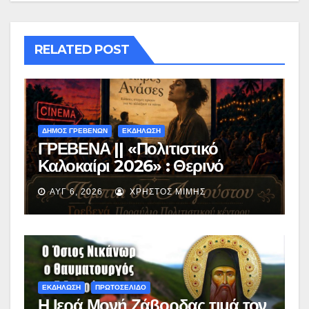
RELATED POST
ΔΗΜΟΣ ΓΡΕΒΕΝΩΝ
ΕΚΔΗΛΩΣΗ
ΓΡΕΒΕΝΑ || «Πολιτιστικό
Καλοκαίρι 2026» : Θερινό
Σινεμά με την βραβευμένη ταινία
ΑΥΓ 6, 2026
ΧΡΉΣΤΟΣ ΜΊΜΗΣ
«Μικρές Ανάσες».
ΕΚΔΗΛΩΣΗ
ΠΡΩΤΟΣΕΛΙΔΟ
Η Ιερά Μονή Ζάβορδας τιμά τον