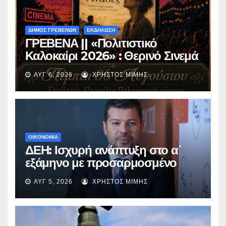
ΔΗΜΟΣ ΓΡΕΒΕΝΩΝ
ΕΚΔΗΛΩΣΗ
ΓΡΕΒΕΝΑ || «Πολιτιστικό
Καλοκαίρι 2026» : Θερινό Σινεμά
με την βραβευμένη ταινία
ΑΥΓ 6, 2026
ΧΡΉΣΤΟΣ ΜΊΜΗΣ
«Μικρές Ανάσες».
ΟΙΚΟΝΟΜΙΑ
ΔΕΗ: Ισχυρή ανάπτυξη στο α΄
εξάμηνο με προσαρμοσμένο
EBITDA στα €1,2 δισ.
ΑΥΓ 5, 2026
ΧΡΉΣΤΟΣ ΜΊΜΗΣ