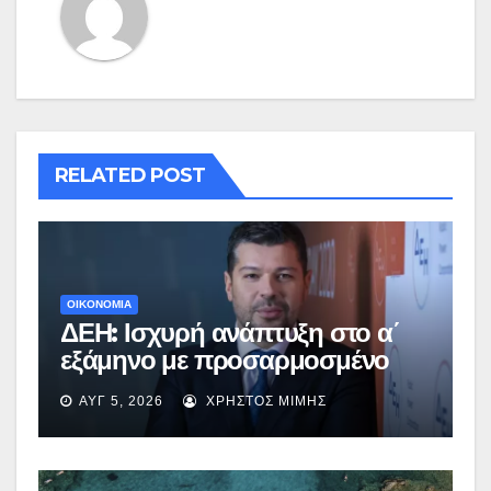
RELATED POST
ΟΙΚΟΝΟΜΙΑ
ΔΕΗ: Ισχυρή ανάπτυξη στο α΄
εξάμηνο με προσαρμοσμένο
EBITDA στα €1,2 δισ.
ΑΥΓ 5, 2026
ΧΡΉΣΤΟΣ ΜΊΜΗΣ