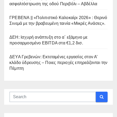
ασφαλτόστρωση της οδού Περιβόλι – Αβδέλλα
ΓΡΕΒΕΝΑ || «Πολιτιστικό Καλοκαίρι 2026» : Θερινό
Σινεμά με την βραβευμένη ταινία «Μικρές Ανάσες».
ΔΕΗ: Ισχυρή ανάπτυξη στο α΄ εξάμηνο με
προσαρμοσμένο EBITDA στα €1,2 δισ.
ΔΕΥΑ Γρεβενών: Εκτεταμένες εργασίες στον Α’
κλάδο ύδρευσης – Ποιες περιοχές επηρεάζονται την
Πέμπτη