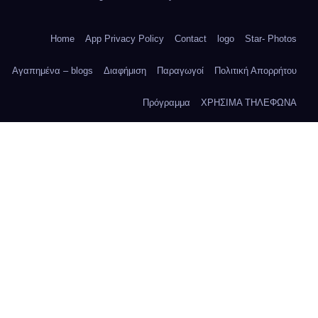
Home
App Privacy Policy
Contact
logo
Star- Photos
Αγαπημένα – blogs
Διαφήμιση
Παραγωγοί
Πολιτική Απορρήτου
Πρόγραμμα
ΧΡΗΣΙΜΑ ΤΗΛΕΦΩΝΑ