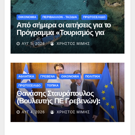
ΟΙΚΟΝΟΜΙΑ
ΠΕΡΙΒΑΛΛΟΝ - ΤΑΞΙΔΙΑ
ΠΡΩΤΟΣΕΛΙΔΟ
Από σήμερα οι αιτήσεις για το
Πρόγραμμα «Τουρισμός για
Όλους 2026-2027» – Πότε λήγει
ΑΥΓ 5, 2026
ΧΡΉΣΤΟΣ ΜΊΜΗΣ
η προσθεσμία
ΑΘΛΗΤΙΚΑ
ΓΡΕΒΕΝΑ
ΟΙΚΟΝΟΜΙΑ
ΠΟΛΙΤΙΚΗ
ΠΡΩΤΟΣΕΛΙΔΟ
ΤΟΠΙΚΑ
Θανάσης Σταυρόπουλος
(Βουλευτής ΠΕ Γρεβενών):
Έκτακτη χρηματοδότηση
ΑΥΓ 4, 2026
ΧΡΉΣΤΟΣ ΜΊΜΗΣ
400.000€ για επιπλέον
εργασίες στο Δημοτικό Στάδιο
Γρεβενών «Μίλτος Τεντόγλου»