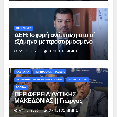
ΟΙΚΟΝΟΜΙΑ
ΔΕΗ: Ισχυρή ανάπτυξη στο α΄
εξάμηνο με προσαρμοσμένο
EBITDA στα €1,2 δισ.
ΑΥΓ 5, 2026
ΧΡΉΣΤΟΣ ΜΊΜΗΣ
ΚΑΣΤΟΡΙΑ
ΠΕΡΙΒΑΛΛΟΝ - ΤΑΞΙΔΙΑ
ΠΕΡΙΦΕΡΕΙΑ ΔΥΤΙΚΗΣ ΜΑΚΕΔΟΝΙΑΣ
ΠΡΩΤΟΣΕΛΙΔΟ
ΤΟΠΙΚΑ
ΠΕΡΙΦΕΡΕΙΑ ΔΥΤΙΚΗΣ
ΜΑΚΕΔΟΝΙΑΣ || Γιώργος
Αμανατίδης για Φράγμα
ΑΥΓ 5, 2026
ΧΡΉΣΤΟΣ ΜΊΜΗΣ
Νεστορίου: «Η δέσμευσή μας