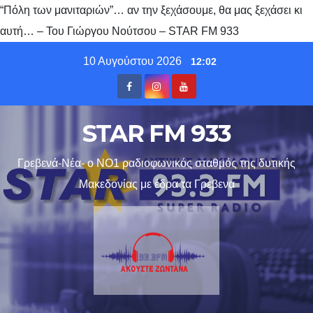
“Πόλη των μανιταριών”… αν την ξεχάσουμε, θα μας ξεχάσει κι
αυτή… – Του Γιώργου Νούτσου – STAR FM 933
Skip
10 Αυγούστου 2026
12:02
to
content
STAR FM 933
Γρεβενά-Νέα- ο ΝΟ1 ραδιοφωνικός σταθμός της δυτικής
Μακεδονίας με έδρα τα Γρεβενα