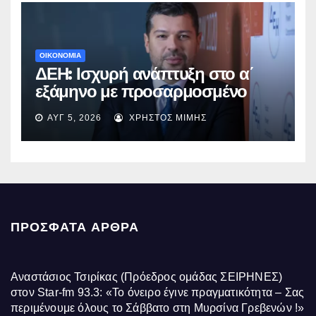
ΟΙΚΟΝΟΜΙΑ
ΔΕΗ: Ισχυρή ανάπτυξη στο α΄
εξάμηνο με προσαρμοσμένο
EBITDA στα €1,2 δισ.
ΑΥΓ 5, 2026
ΧΡΉΣΤΟΣ ΜΊΜΗΣ
ΠΡΌΣΦΑΤΑ ΆΡΘΡΑ
Αναστάσιος Τσιρίκας (Πρόεδρος ομάδας ΣΕΙΡΗΝΕΣ)
στον Star-fm 93.3: «Το όνειρο έγινε πραγματικότητα – Σας
περιμένουμε όλους το Σάββατο στη Μυρσίνα Γρεβενών !»