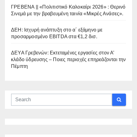
ΓΡΕΒΕΝΑ || «Πολιτιστικό Καλοκαίρι 2026» : Θερινό
Σινεμά με την βραβευμένη ταινία «Μικρές Ανάσες».
ΔΕΗ: Ισχυρή ανάπτυξη στο α΄ εξάμηνο με
προσαρμοσμένο EBITDA στα €1,2 δισ.
ΔΕΥΑ Γρεβενών: Εκτεταμένες εργασίες στον Α’
κλάδο ύδρευσης – Ποιες περιοχές επηρεάζονται την
Πέμπτη