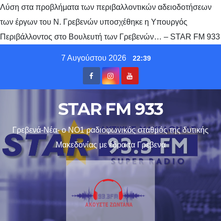
Λύση στα προβλήματα των περιβαλλοντικών αδειοδοτήσεων
των έργων του Ν. Γρεβενών υποσχέθηκε η Υπουργός
Περιβάλλοντος στο Bουλευτή των Γρεβενών… – STAR FM 933
Skip
7 Αυγούστου 2026
22:39
to
content
STAR FM 933
Γρεβενά-Νέα- ο ΝΟ1 ραδιοφωνικός σταθμός της δυτικής
Μακεδονίας με έδρα τα Γρεβενα