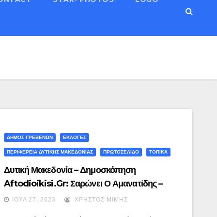
ΔΗΜΟΣ ΓΡΕΒΕΝΩΝ
ΕΚΛΟΓΕΣ
ΠΕΡΙΦΕΡΕΙΑ ΔΥΤΙΚΗΣ ΜΑΚΕΔΟΝΙΑΣ
ΠΡΩΤΟΣΕΛΙΔΟ
ΤΟΠΙΚΑ
Δυτική Μακεδονία – Δημοσκόπηση
Aftodioikisi.gr: Σαρώνει Ο Αμανατίδης –
«Μάχη» Σε Κοζάνη, Καστοριά – Στον Δήμο
ΙΟΎΛ 27, 2023
ΧΡΉΣΤΟΣ ΜΊΜΗΣ
Γρεβενών Εκλέγεται Από Την Πρώτη Κυριακή Ο