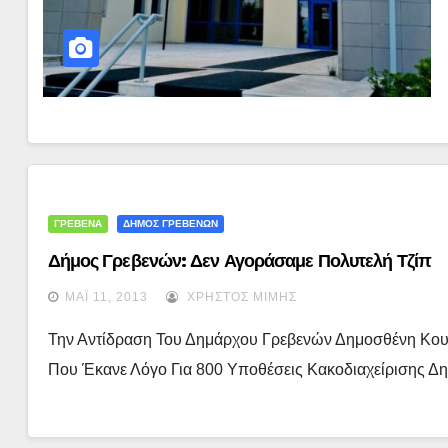
ΓΡΕΒΕΝΑ
ΔΗΜΟΣ ΓΡΕΒΕΝΩΝ
Δήμος Γρεβενών: Δεν Αγοράσαμε Πολυτελή Τζίπ
ΜΆΙ 11, 2013
ΧΡΉΣΤΟΣ ΜΊΜΗΣ
Την Αντίδραση Του Δημάρχου Γρεβενών Δημοσθένη Κουπ
Που Έκανε Λόγο Για 800 Υποθέσεις Κακοδιαχείρισης Δ