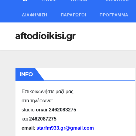
ΔΙΑΦΉΜΙΣΗ
ΠΑΡΑΓΩΓΟΊ
ΠΡΌΓΡΑΜΜΑ
aftodioikisi.gr
INFO
Επικοινωνήστε μαζί μας
στα τηλέφωνα:
studio
onair 2462083275
και
2462087275
email:
starfm933.gr@gmail.com