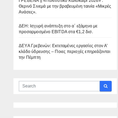
ΓΡΕΒΕΝΑ || «Πολιτιστικό Καλοκαίρι 2026» :
Θερινό Σινεμά με την βραβευμένη ταινία «Μικρές
Ανάσες».
ΔΕΗ: Ισχυρή ανάπτυξη στο α΄ εξάμηνο με
προσαρμοσμένο EBITDA στα €1,2 δισ.
ΔΕΥΑ Γρεβενών: Εκτεταμένες εργασίες στον Α’
κλάδο ύδρευσης – Ποιες περιοχές επηρεάζονται
την Πέμπτη