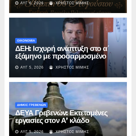
ΑΥΓ 6, 2026
ΧΡΉΣΤΟΣ ΜΊΜΗΣ
«Μικρές Ανάσες».
ΟΙΚΟΝΟΜΙΑ
ΔΕΗ: Ισχυρή ανάπτυξη στο α΄
εξάμηνο με προσαρμοσμένο
EBITDA στα €1,2 δισ.
ΑΥΓ 5, 2026
ΧΡΉΣΤΟΣ ΜΊΜΗΣ
ΔΗΜΟΣ ΓΡΕΒΕΝΩΝ
ΔΕΥΑ Γρεβενών: Εκτεταμένες
εργασίες στον Α’ κλάδο
ύδρευσης – Ποιες περιοχές
ΑΥΓ 5, 2026
ΧΡΉΣΤΟΣ ΜΊΜΗΣ
επηρεάζονται την Πέμπτη