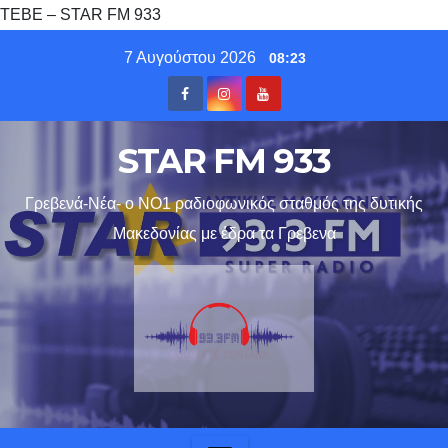
ΤΕΒΕ – STAR FM 933
Skip
7 Αυγούστου 2026
08:23
to
content
STAR FM 933
Γρεβενά-Νέα- ο ΝΟ1 ραδιοφωνικός σταθμός της δυτικής
Μακεδονίας με έδρα τα Γρεβενα