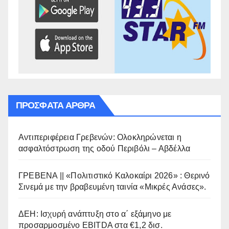
ΠΡΌΣΦΑΤΑ ΆΡΘΡΑ
Αντιπεριφέρεια Γρεβενών: Ολοκληρώνεται η
ασφαλτόστρωση της οδού Περιβόλι – Αβδέλλα
ΓΡΕΒΕΝΑ || «Πολιτιστικό Καλοκαίρι 2026» : Θερινό
Σινεμά με την βραβευμένη ταινία «Μικρές Ανάσες».
ΔΕΗ: Ισχυρή ανάπτυξη στο α΄ εξάμηνο με
προσαρμοσμένο EBITDA στα €1,2 δισ.