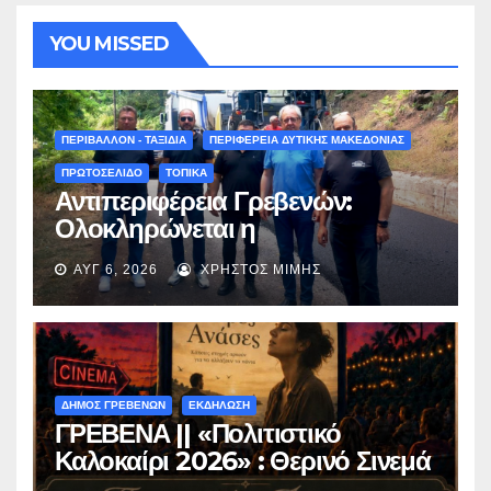
YOU MISSED
ΠΕΡΙΒΑΛΛΟΝ - ΤΑΞΙΔΙΑ
ΠΕΡΙΦΕΡΕΙΑ ΔΥΤΙΚΗΣ ΜΑΚΕΔΟΝΙΑΣ
ΠΡΩΤΟΣΕΛΙΔΟ
ΤΟΠΙΚΑ
Αντιπεριφέρεια Γρεβενών:
Ολοκληρώνεται η
ασφαλτόστρωση της οδού
ΑΥΓ 6, 2026
ΧΡΉΣΤΟΣ ΜΊΜΗΣ
Περιβόλι – Αβδέλλα
ΔΗΜΟΣ ΓΡΕΒΕΝΩΝ
ΕΚΔΗΛΩΣΗ
ΓΡΕΒΕΝΑ || «Πολιτιστικό
Καλοκαίρι 2026» : Θερινό Σινεμά
με την βραβευμένη ταινία