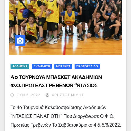
ΑΘΛΗΤΙΚΑ
ΕΚΔΗΛΩΣΗ
ΜΠΑΣΚΕΤ
ΠΡΩΤΟΣΕΛΙΔΟ
4o ΤΟΥΡΝΟΥΑ ΜΠΑΣΚΕΤ ΑΚΑΔΗΜΙΩΝ
Φ.Ο.ΠΡΩΤΕΑΣ ΓΡΕΒΕΝΩΝ “ΝΤΑΣΙΟΣ
ΠΑΝΑΓΙΩΤΗΣ” -Δείτε Εικόνες By Xristos
ΙΟΎΝ 5, 2022
ΧΡΉΣΤΟΣ ΜΊΜΗΣ
Dimadis
Το 4o Τουρνουά Καλαθοσφαίρισης Ακαδημιών
"ΝΤΑΣΙΟΣ ΠΑΝΑΓΙΩΤΗ" Που Διοργάνωσε Ο Φ.Ο.
Πρωτέας Γρεβενών Το Σαββατοκύριακο 4 & 5/6/2022,