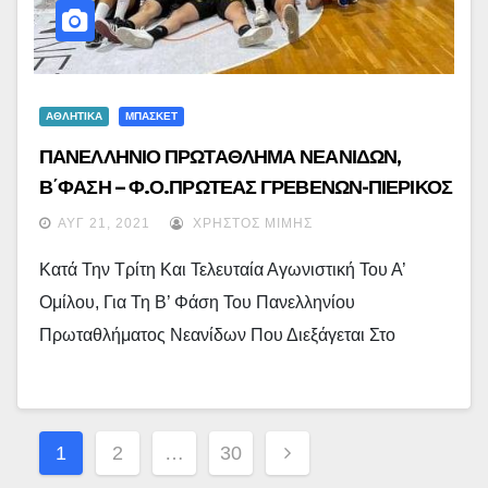
ΑΘΛΗΤΙΚΑ
ΜΠΑΣΚΕΤ
ΠΑΝΕΛΛΗΝΙΟ ΠΡΩΤΑΘΛΗΜΑ ΝΕΑΝΙΔΩΝ,
Β΄ΦΑΣΗ – Φ.Ο.ΠΡΩΤΕΑΣ ΓΡΕΒΕΝΩΝ-ΠΙΕΡΙΚΟΣ
ΑΡΧΕΛΑΟΣ 33-66
ΑΥΓ 21, 2021
ΧΡΉΣΤΟΣ ΜΊΜΗΣ
Κατά Την Τρίτη Και Τελευταία Αγωνιστική Του Α’
Ομίλου, Για Τη Β’ Φάση Του Πανελληνίου
Πρωταθλήματος Νεανίδων Που Διεξάγεται Στο
Σελιδοποίηση
1
2
…
30
Άρθρων