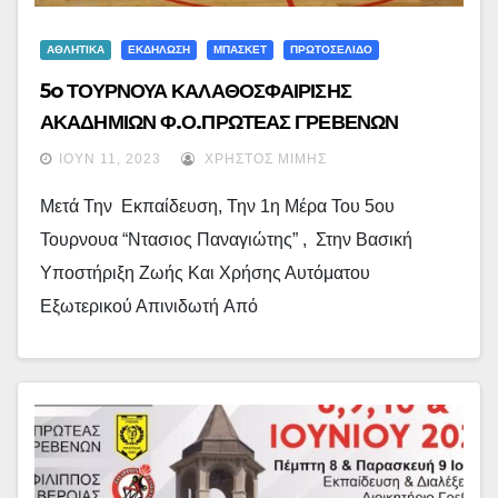
ΑΘΛΗΤΙΚΑ
ΕΚΔΗΛΩΣΗ
ΜΠΑΣΚΕΤ
ΠΡΩΤΟΣΕΛΙΔΟ
5o ΤΟΥΡΝΟΥΑ ΚΑΛΑΘΟΣΦΑΙΡΙΣΗΣ
ΑΚΑΔΗΜΙΩΝ Φ.Ο.ΠΡΩΤΕΑΣ ΓΡΕΒΕΝΩΝ
“ΝΤΑΣΙΟΣ ΠΑΝΑΓΙΩΤΗΣ” –3η & 4η Ημέρα Με
ΙΟΎΝ 11, 2023
ΧΡΉΣΤΟΣ ΜΊΜΗΣ
Αγώνες– (εικόνες + Video)
Μετά Την Εκπαίδευση, Την 1η Μέρα Του 5ου
Τουρνουα “Ντασιος Παναγιώτης” , Στην Βασική
Υποστήριξη Ζωής Και Χρήσης Αυτόματου
Εξωτερικού Απινιδωτή Από