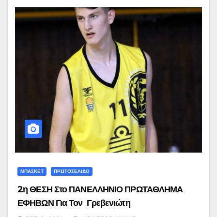
ΜΠΑΣΚΕΤ
ΠΡΩΤΟΣΕΛΙΔΟ
2η ΘΕΣΗ Στο ΠΑΝΕΛΛΗΝΙΟ ΠΡΩΤΑΘΛΗΜΑ
ΕΦΗΒΩΝ Για Τον Γρεβενιώτη
Μπασκετμπολίστα ΓΙΑΝΝΗ ΚΑΝΑΒΟ