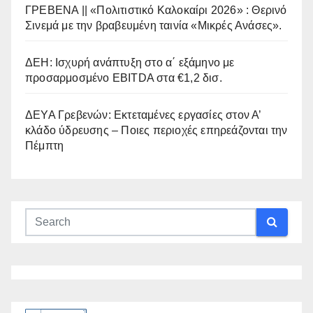
ΓΡΕΒΕΝΑ || «Πολιτιστικό Καλοκαίρι 2026» : Θερινό
Σινεμά με την βραβευμένη ταινία «Μικρές Ανάσες».
ΔΕΗ: Ισχυρή ανάπτυξη στο α΄ εξάμηνο με
προσαρμοσμένο EBITDA στα €1,2 δισ.
ΔΕΥΑ Γρεβενών: Εκτεταμένες εργασίες στον Α’
κλάδο ύδρευσης – Ποιες περιοχές επηρεάζονται την
Πέμπτη