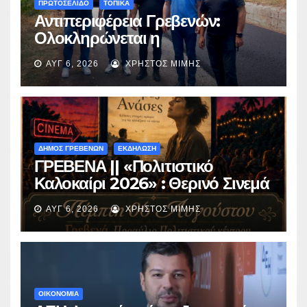
ΠΡΩΤΟΣΕΛΙΔΟ
ΤΟΠΙΚΑ
Αντιπεριφέρεια Γρεβενών:
Ολοκληρώνεται η
ασφαλτόστρωση της οδού
ΑΥΓ 6, 2026
ΧΡΉΣΤΟΣ ΜΊΜΗΣ
Περιβόλι – Αβδέλλα
ΔΗΜΟΣ ΓΡΕΒΕΝΩΝ
ΕΚΔΗΛΩΣΗ
ΓΡΕΒΕΝΑ || «Πολιτιστικό
Καλοκαίρι 2026» : Θερινό Σινεμά
με την βραβευμένη ταινία
ΑΥΓ 6, 2026
ΧΡΉΣΤΟΣ ΜΊΜΗΣ
«Μικρές Ανάσες».
ΟΙΚΟΝΟΜΙΑ