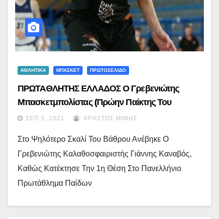
ΑΘΛΗΤΙΚΑ
ΜΠΑΣΚΕΤ
ΠΡΩΤΟΣΕΛΙΔΟ
ΠΡΩΤΑΘΛΗΤΗΣ ΕΛΛΑΔΟΣ Ο Γρεβενιώτης
Μπασκετμπολίστας (πρώην Παίκτης Του
Πρωτέα) ΓΙΑΝΝΗΣ ΚΑΝΑΒΟΣ Με Την Παιδική
ΣΕΠ 5, 2021
ΧΡΉΣΤΟΣ ΜΊΜΗΣ
Ομάδα Του ΠΡΟΜΗΘΕΑ ΠΑΤΡΩΝ
Στο Ψηλότερο Σκαλί Του Βάθρου Ανέβηκε Ο
Γρεβενιώτης Καλαθοσφαιριστής Γιάννης Καναβός,
Καθώς Κατέκτησε Την 1η Θέση Στο Πανελλήνιο
Πρωτάθλημα Παίδων