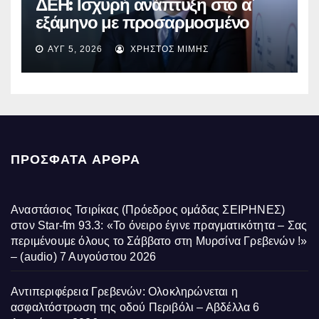
ΔΕΗ: Ισχυρή ανάπτυξη στο α΄
εξάμηνο με προσαρμοσμένο
EBITDA στα €1,2 δισ.
ΑΥΓ 5, 2026
ΧΡΉΣΤΟΣ ΜΊΜΗΣ
ΠΡΌΣΦΑΤΑ ΆΡΘΡΑ
Αναστάσιος Τσιρίκας (Πρόεδρος ομάδας ΣΕΙΡΗΝΕΣ)
στον Star-fm 93.3: «Το όνειρο έγινε πραγματικότητα – Σας
περιμένουμε όλους το Σάββατο στη Μυρσίνα Γρεβενών !»
– (audio)
7 Αυγούστου 2026
Αντιπεριφέρεια Γρεβενών: Ολοκληρώνεται η
ασφαλτόστρωση της οδού Περιβόλι – Αβδέλλα
6