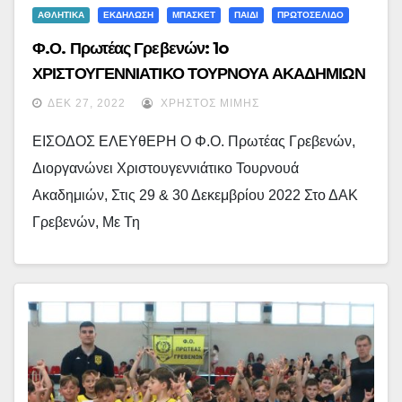
ΑΘΛΗΤΙΚΑ
ΕΚΔΗΛΩΣΗ
ΜΠΑΣΚΕΤ
ΠΑΙΔΙ
ΠΡΩΤΟΣΕΛΙΔΟ
Φ.Ο. Πρωτέας Γρεβενών: 1o
ΧΡΙΣΤΟΥΓΕΝΝΙΑΤΙΚΟ ΤΟΥΡΝΟΥΑ ΑΚΑΔΗΜΙΩΝ
ΚΑΛΑΘΟΣΦΑΙΡΙΣΗΣ – Δείτε Το Πρόγραμμα
ΔΕΚ 27, 2022
ΧΡΉΣΤΟΣ ΜΊΜΗΣ
ΕΙΣΟΔΟΣ ΕΛΕΥθΕΡΗ Ο Φ.Ο. Πρωτέας Γρεβενών,
Διοργανώνει Χριστουγεννιάτικο Τουρνουά
Ακαδημιών, Στις 29 & 30 Δεκεμβρίου 2022 Στο ΔΑΚ
Γρεβενών, Με Τη