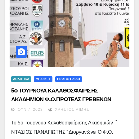
ΑΘΛΗΤΙΚΑ
ΜΠΑΣΚΕΤ
ΠΡΩΤΟΣΕΛΙΔΟ
5o ΤΟΥΡΝΟΥΑ ΚΑΛΑΘΟΣΦΑΙΡΙΣΗΣ
ΑΚΑΔΗΜΙΩΝ Φ.Ο.ΠΡΩΤΕΑΣ ΓΡΕΒΕΝΩΝ
“ΝΤΑΣΙΟΣ ΠΑΝΑΓΙΩΤΗΣ” – Δείτε Το Πρόγραμμα
ΙΟΎΝ 7, 2023
ΧΡΉΣΤΟΣ ΜΊΜΗΣ
Το 5o Τουρνουά Καλαθοσφαίρισης Ακαδημιών ΄΄
ΝΤΑΣΙΟΣ ΠΑΝΑΓΙΩΤΗΣ’’ Διοργανώνει Ο Φ.Ο.