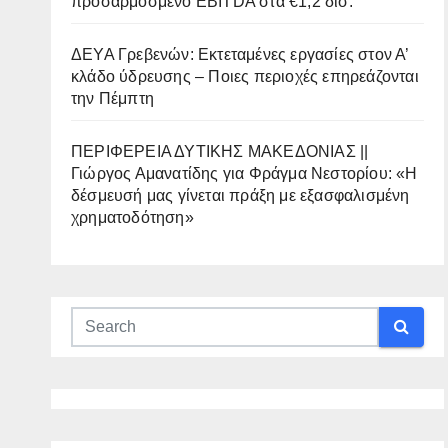
προσαρμοσμένο EBITDA στα €1,2 δισ.
ΔΕΥΑ Γρεβενών: Εκτεταμένες εργασίες στον Α’
κλάδο ύδρευσης – Ποιες περιοχές επηρεάζονται
την Πέμπτη
ΠΕΡΙΦΕΡΕΙΑ ΔΥΤΙΚΗΣ ΜΑΚΕΔΟΝΙΑΣ ||
Γιώργος Αμανατίδης για Φράγμα Νεστορίου: «Η
δέσμευσή μας γίνεται πράξη με εξασφαλισμένη
χρηματοδότηση»