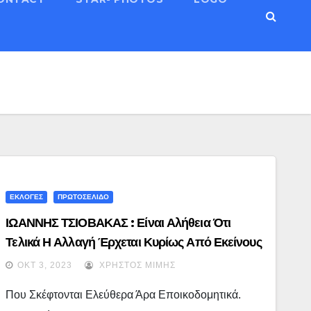
ΕΚΛΟΓΕΣ
ΠΡΩΤΟΣΕΛΙΔΟ
ΙΩΑΝΝΗΣ ΤΣΙΟΒΑΚΑΣ : Είναι Αλήθεια Ότι
Τελικά Η Αλλαγή Έρχεται Κυρίως Από Εκείνους
Που Δεν Αποφασίζουν Εύκολα Αλλά
ΟΚΤ 3, 2023
ΧΡΉΣΤΟΣ ΜΊΜΗΣ
Ενδιαφέρονται Για Τον Τόπο
Που Σκέφτονται Ελεύθερα Άρα Εποικοδομητικά.