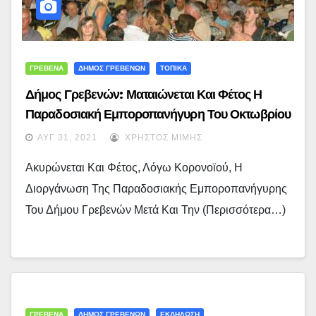
ΓΡΕΒΕΝΑ
ΔΗΜΟΣ ΓΡΕΒΕΝΩΝ
ΤΟΠΙΚΑ
Δήμος Γρεβενών: Ματαιώνεται Και Φέτος Η
Παραδοσιακή Εμποροπανήγυρη Του Οκτωβρίου
Λόγω Της Νέας Έξαρσης Του Κορονοϊού
ΑΥΓ 31, 2021
ΧΡΉΣΤΟΣ ΜΊΜΗΣ
Ακυρώνεται Και Φέτος, Λόγω Κορονοϊού, Η
Διοργάνωση Της Παραδοσιακής Εμποροπανήγυρης
Του Δήμου Γρεβενών Μετά Και Την (περισσότερα…)
ΓΡΕΒΕΝΑ
ΔΗΜΟΣ ΓΡΕΒΕΝΩΝ
ΕΚΔΗΛΩΣΗ