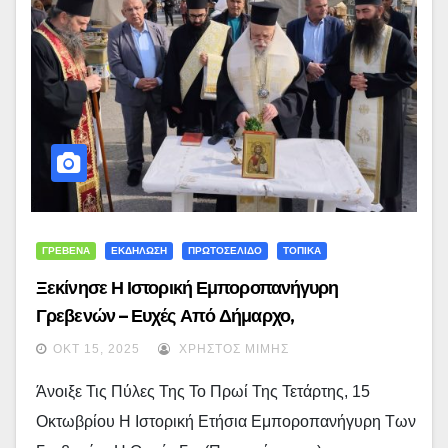
ΓΡΕΒΕΝΑ
ΕΚΔΗΛΩΣΗ
ΠΡΩΤΟΣΕΛΙΔΟ
ΤΟΠΙΚΑ
Ξεκίνησε Η Ιστορική Εμποροπανήγυρη
Γρεβενών – Ευχές Από Δήμαρχο,
Αντιπεριφερειάρχη Και Μητροπολίτη Για Καλές
ΟΚΤ 15, 2025
ΧΡΉΣΤΟΣ ΜΊΜΗΣ
Δουλειές – (εικόνες)
Άνοιξε Τις Πύλες Της Το Πρωί Της Τετάρτης, 15
Οκτωβρίου Η Ιστορική Ετήσια Εμποροπανήγυρη Των