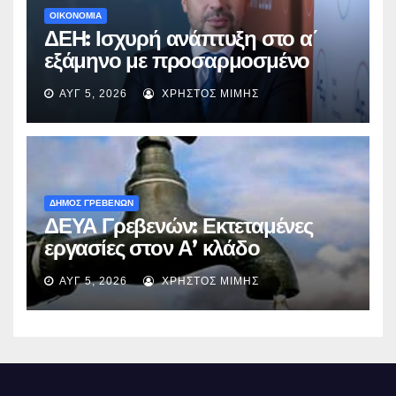
ΟΙΚΟΝΟΜΙΑ
ΔΕΗ: Ισχυρή ανάπτυξη στο α΄
εξάμηνο με προσαρμοσμένο
EBITDA στα €1,2 δισ.
ΑΥΓ 5, 2026
ΧΡΉΣΤΟΣ ΜΊΜΗΣ
ΔΗΜΟΣ ΓΡΕΒΕΝΩΝ
ΔΕΥΑ Γρεβενών: Εκτεταμένες
εργασίες στον Α’ κλάδο
ύδρευσης – Ποιες περιοχές
ΑΥΓ 5, 2026
ΧΡΉΣΤΟΣ ΜΊΜΗΣ
επηρεάζονται την Πέμπτη