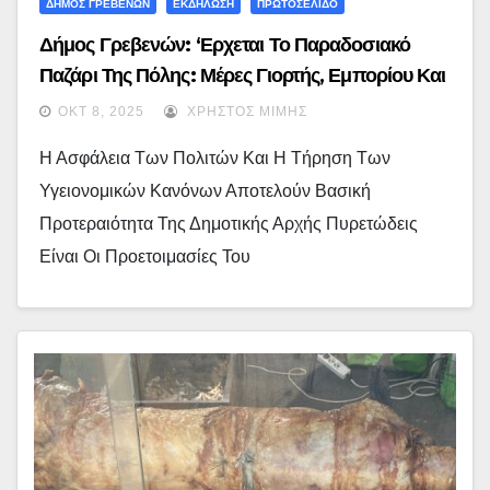
ΔΗΜΟΣ ΓΡΕΒΕΝΩΝ
ΕΚΔΗΛΩΣΗ
ΠΡΩΤΟΣΕΛΙΔΟ
Δήμος Γρεβενών: ‘Ερχεται Το Παραδοσιακό
Παζάρι Της Πόλης: Μέρες Γιορτής, Εμπορίου Και
Ψυχαγωγίας Για Μικρούς Και Μεγάλους..
ΟΚΤ 8, 2025
ΧΡΉΣΤΟΣ ΜΊΜΗΣ
Η Ασφάλεια Των Πολιτών Και Η Τήρηση Των
Υγειονομικών Κανόνων Αποτελούν Βασική
Προτεραιότητα Της Δημοτικής Αρχής Πυρετώδεις
Είναι Οι Προετοιμασίες Του