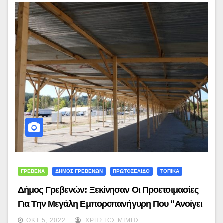
ΓΡΕΒΕΝΑ
ΔΗΜΟΣ ΓΡΕΒΕΝΩΝ
ΠΡΩΤΟΣΕΛΙΔΟ
ΤΟΠΙΚΑ
Δήμος Γρεβενών: Ξεκίνησαν Οι Προετοιμασίες
Για Την Μεγάλη Εμποροπανήγυρη Που “ανοίγει
Τις Πύλες Της” Την Τετάρτη 12 Οκτωβρίου 2022
ΟΚΤ 5, 2022
ΧΡΉΣΤΟΣ ΜΊΜΗΣ