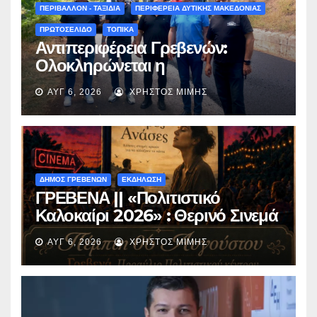
ΠΕΡΙΒΑΛΛΟΝ - ΤΑΞΙΔΙΑ
ΠΕΡΙΦΕΡΕΙΑ ΔΥΤΙΚΗΣ ΜΑΚΕΔΟΝΙΑΣ
ΠΡΩΤΟΣΕΛΙΔΟ
ΤΟΠΙΚΑ
Αντιπεριφέρεια Γρεβενών:
Ολοκληρώνεται η
ασφαλτόστρωση της οδού
ΑΥΓ 6, 2026
ΧΡΉΣΤΟΣ ΜΊΜΗΣ
Περιβόλι – Αβδέλλα
ΔΗΜΟΣ ΓΡΕΒΕΝΩΝ
ΕΚΔΗΛΩΣΗ
ΓΡΕΒΕΝΑ || «Πολιτιστικό
Καλοκαίρι 2026» : Θερινό Σινεμά
με την βραβευμένη ταινία
ΑΥΓ 6, 2026
ΧΡΉΣΤΟΣ ΜΊΜΗΣ
«Μικρές Ανάσες».