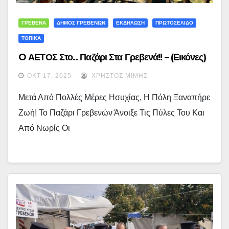
ΓΡΕΒΕΝΑ
ΔΗΜΟΣ ΓΡΕΒΕΝΩΝ
ΕΚΔΗΛΩΣΗ
ΠΡΩΤΟΣΕΛΙΔΟ
ΤΟΠΙΚΑ
O ΑΕΤΟΣ Στο.. Παζάρι Στα Γρεβενά!! – (εικόνες)
ΟΚΤ 17, 2025
ΧΡΉΣΤΟΣ ΜΊΜΗΣ
Μετά Από Πολλές Μέρες Ησυχίας, Η Πόλη Ξαναπήρε
Ζωή! Το Παζάρι Γρεβενών Άνοιξε Τις Πύλες Του Και
Από Νωρίς Οι