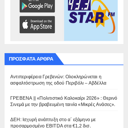
ΠΡΌΣΦΑΤΑ ΆΡΘΡΑ
Αντιπεριφέρεια Γρεβενών: Ολοκληρώνεται η
ασφαλτόστρωση της οδού Περιβόλι – Αβδέλλα
ΓΡΕΒΕΝΑ || «Πολιτιστικό Καλοκαίρι 2026» : Θερινό
Σινεμά με την βραβευμένη ταινία «Μικρές Ανάσες».
ΔΕΗ: Ισχυρή ανάπτυξη στο α΄ εξάμηνο με
προσαρμοσμένο EBITDA στα €1,2 δισ.