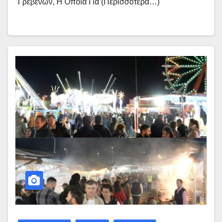
Γρεβενών, Η Οποία Για (περισσότερα…)