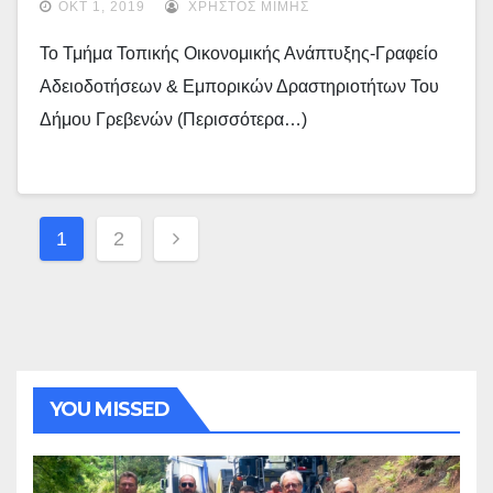
ΟΚΤ 1, 2019
ΧΡΉΣΤΟΣ ΜΊΜΗΣ
Το Τμήμα Τοπικής Οικονομικής Ανάπτυξης-Γραφείο
Αδειοδοτήσεων & Εμπορικών Δραστηριοτήτων Του
Δήμου Γρεβενών (περισσότερα…)
Σελιδοποίηση
1
2
Άρθρων
YOU MISSED