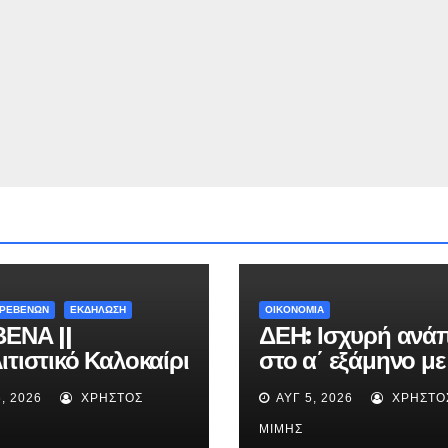
ΓΡΕΒΕΝΩΝ
ΕΚΔΗΛΩΣΗ
ΟΙΚΟΝΟΜΙΑ
ΕΝΑ ||
ΔΕΗ: Ισχυρή ανά
ιτιστικό Καλοκαίρι
στο α΄ εξάμηνο με
» : Θερινό Σινεμά
προσαρμοσμένο
, 2026
ΧΡΉΣΤΟΣ
ΑΥΓ 5, 2026
ΧΡΉΣΤΟ
ην βραβευμένη
EBITDA στα €1,2 
ία «Μικρές
ΜΊΜΗΣ