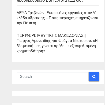
προσαρμοσμένο EBITDA στα €1,2 δισ.
ΔΕΥΑ Γρεβενών: Εκτεταμένες εργασίες στον Α’
κλάδο ύδρευσης – Ποιες περιοχές επηρεάζονται
την Πέμπτη
ΠΕΡΙΦΕΡΕΙΑ ΔΥΤΙΚΗΣ ΜΑΚΕΔΟΝΙΑΣ ||
Γιώργος Αμανατίδης για Φράγμα Νεστορίου: «Η
δέσμευσή μας γίνεται πράξη με εξασφαλισμένη
χρηματοδότηση»