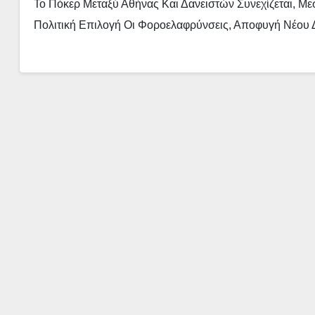
Το Πόκερ Μεταξύ Αθήνας Και Δανειστών Συνεχίζεται, Μ
Πολιτική Επιλογή Οι Φοροελαφρύνσεις, Αποφυγή Νέου 