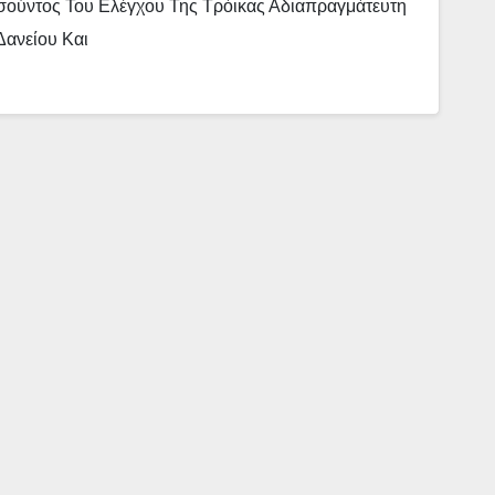
εσούντος Του Ελέγχου Της Τρόικας Αδιαπραγμάτευτη
Δανείου Και