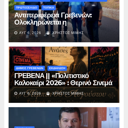
ΠΡΩΤΟΣΕΛΙΔΟ
ΤΟΠΙΚΑ
Αντιπεριφέρεια Γρεβενών:
Ολοκληρώνεται η
ασφαλτόστρωση της οδού
ΑΥΓ 6, 2026
ΧΡΉΣΤΟΣ ΜΊΜΗΣ
Περιβόλι – Αβδέλλα
ΔΗΜΟΣ ΓΡΕΒΕΝΩΝ
ΕΚΔΗΛΩΣΗ
ΓΡΕΒΕΝΑ || «Πολιτιστικό
Καλοκαίρι 2026» : Θερινό Σινεμά
με την βραβευμένη ταινία
ΑΥΓ 6, 2026
ΧΡΉΣΤΟΣ ΜΊΜΗΣ
«Μικρές Ανάσες».