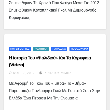
Σημειώθηκαν Τη Χρονιά Που Φεύγει Μέσα Στο 2012
Σημειώθηκαν Καταπληκτικά Γκολ Με Δημιουργούς
Κορυφαίους
HOT-LIFESTYLE
ΑΘΛΗΤΙΚΑ
ΠΑΡΑΞΕΝΑ
ΠΟΔΟΣΦΑΙΡΟ
H Ιστορία Του «ψαλιδιού» Και Τα Κορυφαία
(video)
ΝΟΈ 17, 2012
ΧΡΉΣΤΟΣ ΜΊΜΗΣ
Με Αφορμή Το Γκολ Του «Ιμπρα» Το «Βήμα»
Παρουσιάζει Πανέμορφα Γκολ Με Γυριστό Σουτ Στην
Ελλάδα Έχει Περάσει Με Την Ονομασία