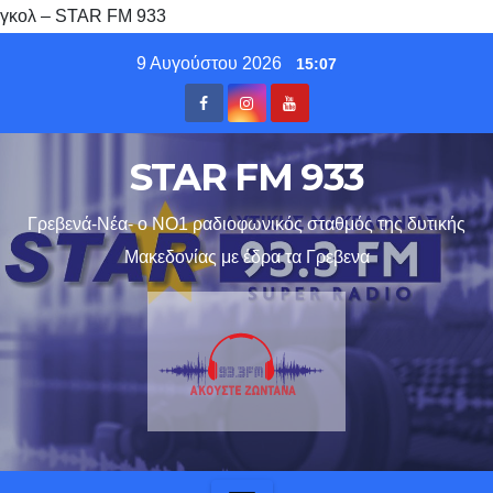
γκολ – STAR FM 933
Skip
9 Αυγούστου 2026
15:07
to
content
STAR FM 933
Γρεβενά-Νέα- ο ΝΟ1 ραδιοφωνικός σταθμός της δυτικής
Μακεδονίας με έδρα τα Γρεβενα