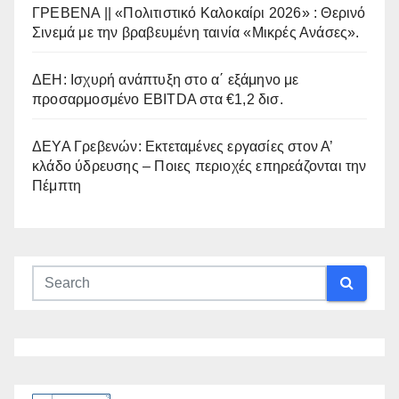
ΓΡΕΒΕΝΑ || «Πολιτιστικό Καλοκαίρι 2026» : Θερινό
Σινεμά με την βραβευμένη ταινία «Μικρές Ανάσες».
ΔΕΗ: Ισχυρή ανάπτυξη στο α΄ εξάμηνο με
προσαρμοσμένο EBITDA στα €1,2 δισ.
ΔΕΥΑ Γρεβενών: Εκτεταμένες εργασίες στον Α’
κλάδο ύδρευσης – Ποιες περιοχές επηρεάζονται την
Πέμπτη