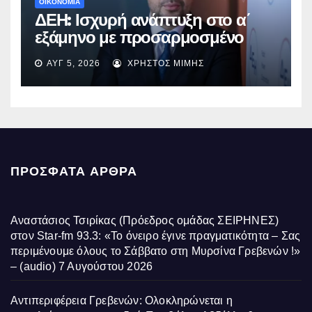
ΟΙΚΟΝΟΜΙΑ
ΔΕΗ: Ισχυρή ανάπτυξη στο α΄
εξάμηνο με προσαρμοσμένο
EBITDA στα €1,2 δισ.
ΑΥΓ 5, 2026
ΧΡΉΣΤΟΣ ΜΊΜΗΣ
ΠΡΌΣΦΑΤΑ ΆΡΘΡΑ
Αναστάσιος Τσιρίκας (Πρόεδρος ομάδας ΣΕΙΡΗΝΕΣ)
στον Star-fm 93.3: «Το όνειρο έγινε πραγματικότητα – Σας
περιμένουμε όλους το Σάββατο στη Μυρσίνα Γρεβενών !»
– (audio)
7 Αυγούστου 2026
Αντιπεριφέρεια Γρεβενών: Ολοκληρώνεται η