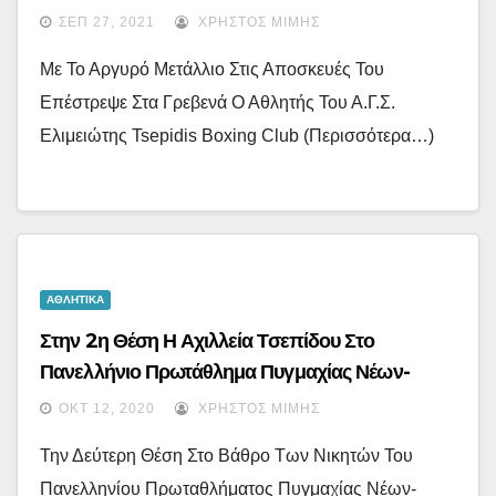
Boxing Club, Κατέκτησε Πανελλήνιο Μετάλλιο
ΣΕΠ 27, 2021
ΧΡΉΣΤΟΣ ΜΊΜΗΣ
(εικόνες)
Με Το Αργυρό Μετάλλιο Στις Αποσκευές Του
Επέστρεψε Στα Γρεβενά Ο Αθλητής Του Α.Γ.Σ.
Ελιμειώτης Tsepidis Boxing Club (περισσότερα…)
ΑΘΛΗΤΙΚΑ
Στην 2η Θέση Η Αχιλλεία Τσεπίδου Στο
Πανελλήνιο Πρωτάθλημα Πυγμαχίας Νέων-
Νεανίδων 2020
ΟΚΤ 12, 2020
ΧΡΉΣΤΟΣ ΜΊΜΗΣ
Την Δεύτερη Θέση Στο Βάθρο Των Νικητών Του
Πανελληνίου Πρωταθλήματος Πυγμαχίας Νέων-