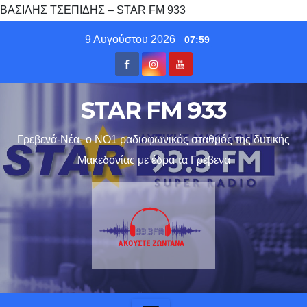
ΒΑΣΙΛΗΣ ΤΣΕΠΙΔΗΣ – STAR FM 933
Skip
9 Αυγούστου 2026
07:59
to
content
STAR FM 933
Γρεβενά-Νέα- ο ΝΟ1 ραδιοφωνικός σταθμός της δυτικής
Μακεδονίας με έδρα τα Γρεβενα