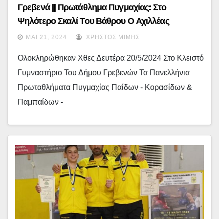
Γρεβενά || Πρωτάθλημα Πυγμαχίας: Στο
Ψηλότερο Σκαλί Του Βάθρου Ο Αχιλλέας
Τσεπίδης! Πανάξια Δεύτερος Ο Σίμος Αθανάσιος!
ΜΆΙ 21, 2024
ΧΡΉΣΤΟΣ ΜΊΜΗΣ
– (εικόνες)
Ολοκληρώθηκαν Χθες Δευτέρα 20/5/2024 Στο Κλειστό
Γυμναστήριο Του Δήμου Γρεβενών Τα Πανελλήνια
Πρωταθλήματα Πυγμαχίας Παίδων - Κορασίδων &
Παμπαίδων -