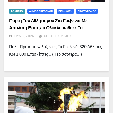
ΑΘΛΗΤΙΚΑ
ΔΗΜΟΣ ΓΡΕΒΕΝΩΝ
ΕΚΔΗΛΩΣΗ
ΠΡΩΤΟΣΕΛΙΔΟ
Γιορτή Του Αθλητισμού Στα Γρεβενά: Με
Απόλυτη Επιτυχία Ολοκληρώθηκε Το
Πανελλήνιο Πρωτάθλημα Πυγμαχίας – (εικόνες)
ΙΟΎΛ 6, 2026
ΧΡΉΣΤΟΣ ΜΊΜΗΣ
Πόλη-Πρότυπο Φιλοξενίας Τα Γρεβενά: 320 Αθλητές
Και 1.000 Επισκέπτες .. (περισσότερα…)