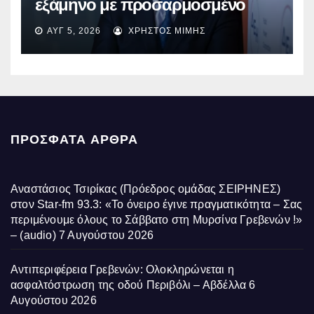
εξάμηνο με προσαρμοσμένο
EBITDA στα €1,2 δισ.
ΑΥΓ 5, 2026
ΧΡΉΣΤΟΣ ΜΊΜΗΣ
ΠΡΌΣΦΑΤΑ ΆΡΘΡΑ
Αναστάσιος Τσιρίκας (Πρόεδρος ομάδας ΣΕΙΡΗΝΕΣ)
στον Star-fm 93.3: «Το όνειρο έγινε πραγματικότητα – Σας
περιμένουμε όλους το Σάββατο στη Μυρσίνα Γρεβενών !»
– (audio)
7 Αυγούστου 2026
Αντιπεριφέρεια Γρεβενών: Ολοκληρώνεται η
ασφαλτόστρωση της οδού Περιβόλι – Αβδέλλα
6
Αυγούστου 2026