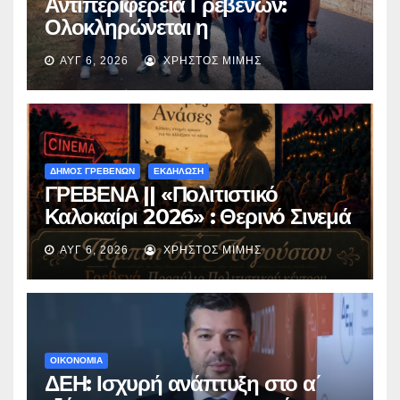
Αντιπεριφέρεια Γρεβενών:
Ολοκληρώνεται η
ασφαλτόστρωση της οδού
ΑΥΓ 6, 2026
ΧΡΉΣΤΟΣ ΜΊΜΗΣ
Περιβόλι – Αβδέλλα
ΔΗΜΟΣ ΓΡΕΒΕΝΩΝ
ΕΚΔΗΛΩΣΗ
ΓΡΕΒΕΝΑ || «Πολιτιστικό
Καλοκαίρι 2026» : Θερινό Σινεμά
με την βραβευμένη ταινία
ΑΥΓ 6, 2026
ΧΡΉΣΤΟΣ ΜΊΜΗΣ
«Μικρές Ανάσες».
ΟΙΚΟΝΟΜΙΑ
ΔΕΗ: Ισχυρή ανάπτυξη στο α΄