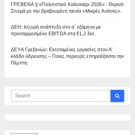
ΓΡΕΒΕΝΑ || «Πολιτιστικό Καλοκαίρι 2026» : Θερινό
Σινεμά με την βραβευμένη ταινία «Μικρές Ανάσες».
ΔΕΗ: Ισχυρή ανάπτυξη στο α΄ εξάμηνο με
προσαρμοσμένο EBITDA στα €1,2 δισ.
ΔΕΥΑ Γρεβενών: Εκτεταμένες εργασίες στον Α’
κλάδο ύδρευσης – Ποιες περιοχές επηρεάζονται την
Πέμπτη