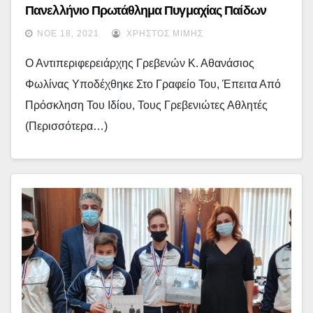
Πανελλήνιο Πρωτάθλημα Πυγμαχίας Παίδων
Κορασίδων & Παμπαίδων Παγκορασίδων,
ΝΟΈ 18, 2021
ΧΡΉΣΤΟΣ ΜΊΜΗΣ
Επισκέφθηκαν Τον Αντιπεριφερειάρχη ΠΕ
Ο Αντιπεριφερειάρχης Γρεβενών Κ. Αθανάσιος
Γρεβενών Θανάση Φωλίνα
Φωλίνας Υποδέχθηκε Στο Γραφείο Του, Έπειτα Από
Πρόσκληση Του Ιδίου, Τους Γρεβενιώτες Αθλητές
(περισσότερα…)