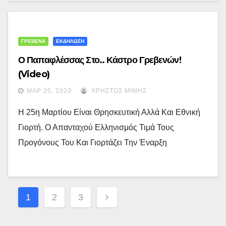
ΓΡΕΒΕΝΑ
ΕΚΔΗΛΩΣΗ
Ο Παπαφλέσσας Στο.. Κάστρο Γρεβενών!
(video)
ΜΑΡ 25, 2020
ΧΡΉΣΤΟΣ ΜΊΜΗΣ
Η 25η Μαρτίου Είναι Θρησκευτική Αλλά Και Εθνική
Γιορτή. Ο Απανταχού Ελληνισμός Τιμά Τους
Προγόνους Του Και Γιορτάζει Την Έναρξη
Σελιδοποίηση
1
2
3
Άρθρων