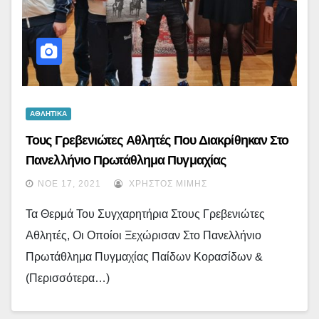
ΑΘΛΗΤΙΚΑ
Τους Γρεβενιώτες Αθλητές Που Διακρίθηκαν Στο
Πανελλήνιο Πρωτάθλημα Πυγμαχίας
Υποδέχθηκε Ο Δήμαρχος Γιώργος Δασταμάνης
ΝΟΈ 17, 2021
ΧΡΉΣΤΟΣ ΜΊΜΗΣ
Τα Θερμά Του Συγχαρητήρια Στους Γρεβενιώτες
Αθλητές, Οι Οποίοι Ξεχώρισαν Στο Πανελλήνιο
Πρωτάθλημα Πυγμαχίας Παίδων Κορασίδων &
(περισσότερα…)