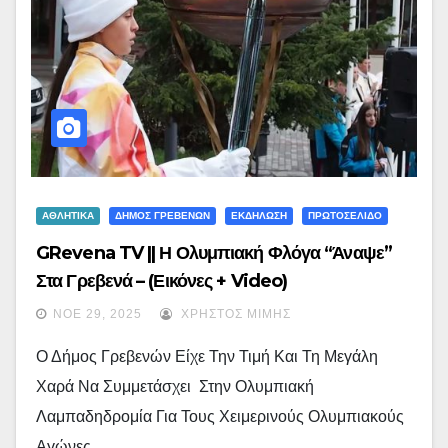
ΑΘΛΗΤΙΚΑ
ΔΗΜΟΣ ΓΡΕΒΕΝΩΝ
ΕΚΔΗΛΩΣΗ
ΠΡΩΤΟΣΕΛΙΔΟ
GRevena TV || Η Ολυμπιακή Φλόγα “άναψε”
Στα Γρεβενά – (εικόνες + Video)
ΝΟΈ 29, 2025
ΧΡΉΣΤΟΣ ΜΊΜΗΣ
Ο Δήμος Γρεβενών Είχε Την Τιμή Και Τη Μεγάλη
Χαρά Να Συμμετάσχει Στην Ολυμπιακή
Λαμπαδηδρομία Για Τους Χειμερινούς Ολυμπιακούς
Αγώνες