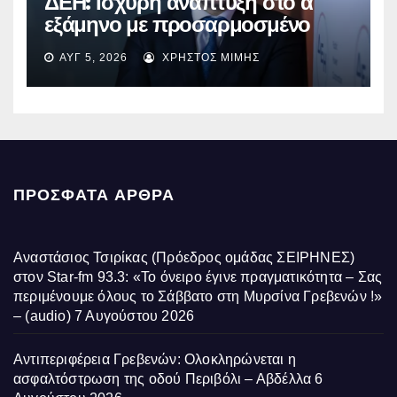
ΔΕΗ: Ισχυρή ανάπτυξη στο α΄
εξάμηνο με προσαρμοσμένο
EBITDA στα €1,2 δισ.
ΑΥΓ 5, 2026
ΧΡΉΣΤΟΣ ΜΊΜΗΣ
ΠΡΌΣΦΑΤΑ ΆΡΘΡΑ
Αναστάσιος Τσιρίκας (Πρόεδρος ομάδας ΣΕΙΡΗΝΕΣ)
στον Star-fm 93.3: «Το όνειρο έγινε πραγματικότητα – Σας
περιμένουμε όλους το Σάββατο στη Μυρσίνα Γρεβενών !»
– (audio)
7 Αυγούστου 2026
Αντιπεριφέρεια Γρεβενών: Ολοκληρώνεται η
ασφαλτόστρωση της οδού Περιβόλι – Αβδέλλα
6