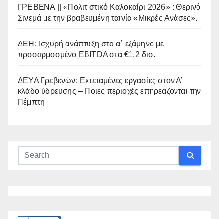
ΓΡΕΒΕΝΑ || «Πολιτιστικό Καλοκαίρι 2026» : Θερινό
Σινεμά με την βραβευμένη ταινία «Μικρές Ανάσες».
ΔΕΗ: Ισχυρή ανάπτυξη στο α΄ εξάμηνο με
προσαρμοσμένο EBITDA στα €1,2 δισ.
ΔΕΥΑ Γρεβενών: Εκτεταμένες εργασίες στον Α’
κλάδο ύδρευσης – Ποιες περιοχές επηρεάζονται την
Πέμπτη