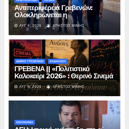
ΠΡΩΤΟΣΕΛΙΔΟ
ΤΟΠΙΚΑ
Αντιπεριφέρεια Γρεβενών:
Ολοκληρώνεται η
ασφαλτόστρωση της οδού
ΑΥΓ 6, 2026
ΧΡΉΣΤΟΣ ΜΊΜΗΣ
Περιβόλι – Αβδέλλα
ΔΗΜΟΣ ΓΡΕΒΕΝΩΝ
ΕΚΔΗΛΩΣΗ
ΓΡΕΒΕΝΑ || «Πολιτιστικό
Καλοκαίρι 2026» : Θερινό Σινεμά
με την βραβευμένη ταινία
ΑΥΓ 6, 2026
ΧΡΉΣΤΟΣ ΜΊΜΗΣ
«Μικρές Ανάσες».
ΟΙΚΟΝΟΜΙΑ