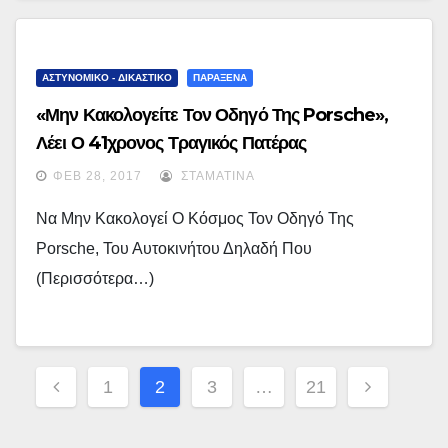
ΑΣΤΥΝΟΜΙΚΟ - ΔΙΚΑΣΤΙΚΟ
ΠΑΡΑΞΕΝΑ
«Μην Κακολογείτε Τον Οδηγό Της Porsche»,
Λέει Ο 41χρονος Τραγικός Πατέρας
ΦΕΒ 28, 2017
ΣΤΑΜΑΤΊΝΑ
Να Μην Κακολογεί Ο Κόσμος Τον Οδηγό Της
Porsche, Του Αυτοκινήτου Δηλαδή Που
(περισσότερα…)
Σελιδοποίηση
1
2
3
…
21
Άρθρων