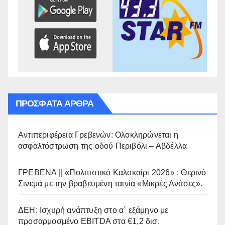
ΠΡΌΣΦΑΤΑ ΆΡΘΡΑ
Αντιπεριφέρεια Γρεβενών: Ολοκληρώνεται η
ασφαλτόστρωση της οδού Περιβόλι – Αβδέλλα
ΓΡΕΒΕΝΑ || «Πολιτιστικό Καλοκαίρι 2026» : Θερινό
Σινεμά με την βραβευμένη ταινία «Μικρές Ανάσες».
ΔΕΗ: Ισχυρή ανάπτυξη στο α΄ εξάμηνο με
προσαρμοσμένο EBITDA στα €1,2 δισ.