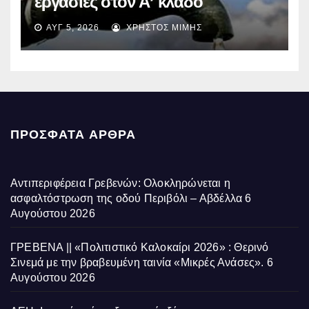
εργασίες στον Α’ κλάδο
ύδρευσης – Ποιες περιοχές
ΑΥΓ 5, 2026
ΧΡΉΣΤΟΣ ΜΊΜΗΣ
επηρεάζονται την Πέμπτη
ΠΡΌΣΦΑΤΑ ΆΡΘΡΑ
Αντιπεριφέρεια Γρεβενών: Ολοκληρώνεται η
ασφαλτόστρωση της οδού Περιβόλι – Αβδέλλα
6
Αυγούστου 2026
ΓΡΕΒΕΝΑ || «Πολιτιστικό Καλοκαίρι 2026» : Θερινό
Σινεμά με την βραβευμένη ταινία «Μικρές Ανάσες».
6
Αυγούστου 2026