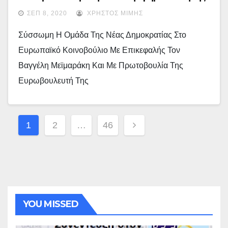
Προς Την Τουρκία Για Θέματα Πολιτιστικής
ΣΕΠ 8, 2020
ΧΡΉΣΤΟΣ ΜΊΜΗΣ
Κληρονομιάς
Σύσσωμη Η Ομάδα Της Νέας Δημοκρατίας Στο
Ευρωπαϊκό Κοινοβούλιο Με Επικεφαλής Τον
Βαγγέλη Μεϊμαράκη Και Με Πρωτοβουλία Της
Ευρωβουλευτή Της
Σελιδοποίηση
1
2
…
46
Άρθρων
YOU MISSED