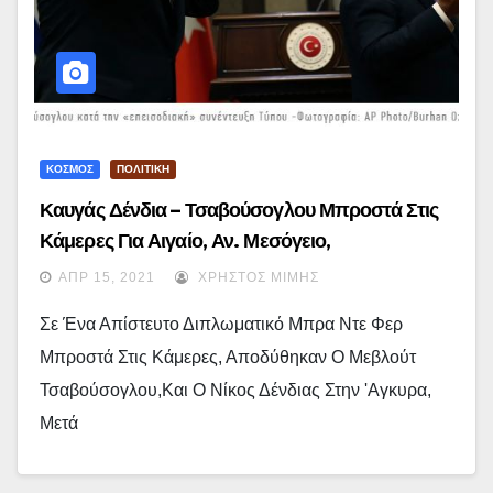
ΚΟΣΜΟΣ
ΠΟΛΙΤΙΚΗ
Καυγάς Δένδια – Τσαβούσογλου Μπροστά Στις
Κάμερες Για Αιγαίο, Αν. Μεσόγειο,
Μουσουλμανική Μειονότητα,
ΑΠΡ 15, 2021
ΧΡΉΣΤΟΣ ΜΊΜΗΣ
Αποστρατικοποίηση Νησιών.. (video)
Σε Ένα Απίστευτο Διπλωματικό Μπρα Ντε Φερ
Μπροστά Στις Κάμερες, Αποδύθηκαν Ο Μεβλούτ
Τσαβούσογλου,και Ο Νίκος Δένδιας Στην 'Αγκυρα,
Μετά