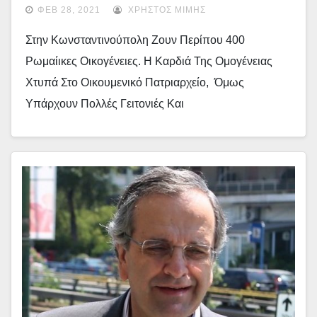
Μιλά Και Ο Γρεβενιώτης Επιστήμονας Νίκος
ΦΕΒ 28, 2021
ΧΡΉΣΤΟΣ ΜΊΜΗΣ
Παπαϊωάννου (video)
Στην Κωνσταντινούπολη Ζουν Περίπου 400
Ρωμαίικες Οικογένειες. Η Καρδιά Της Ομογένειας
Χτυπά Στο Οικουμενικό Πατριαρχείο, Όμως
Υπάρχουν Πολλές Γειτονιές Και