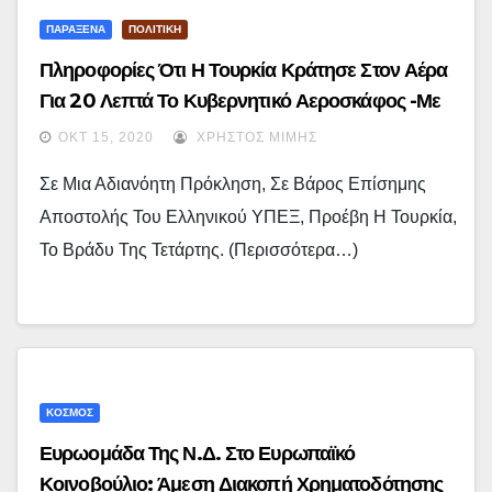
ΠΑΡΑΞΕΝΑ
ΠΟΛΙΤΙΚΗ
Πληροφορίες Ότι Η Τουρκία Κράτησε Στον Αέρα
Για 20 Λεπτά Το Κυβερνητικό Αεροσκάφος -Με
Δένδια Και Διπλωμάτες
ΟΚΤ 15, 2020
ΧΡΉΣΤΟΣ ΜΊΜΗΣ
Σε Μια Αδιανόητη Πρόκληση, Σε Βάρος Επίσημης
Αποστολής Του Ελληνικού ΥΠΕΞ, Προέβη Η Τουρκία,
Το Βράδυ Της Τετάρτης. (περισσότερα…)
ΚΟΣΜΟΣ
Ευρωομάδα Της Ν.Δ. Στο Ευρωπαϊκό
Κοινοβούλιο: Άμεση Διακοπή Χρηματοδότησης