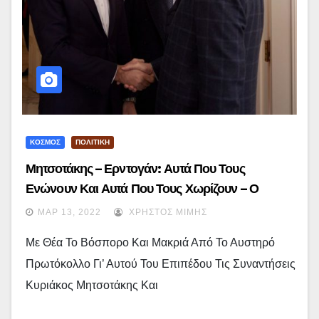
ΚΟΣΜΟΣ
ΠΟΛΙΤΙΚΗ
Μητσοτάκης – Ερντογάν: Αυτά Που Τους
Ενώνουν Και Αυτά Που Τους Χωρίζουν – Ο
Οδικός Χάρτης Του Επόμενου Εξαμήνου
ΜΑΡ 13, 2022
ΧΡΉΣΤΟΣ ΜΊΜΗΣ
Με Θέα Το Βόσπορο Και Μακριά Από Το Αυστηρό
Πρωτόκολλο Γι’ Αυτού Του Επιπέδου Τις Συναντήσεις
Κυριάκος Μητσοτάκης Και