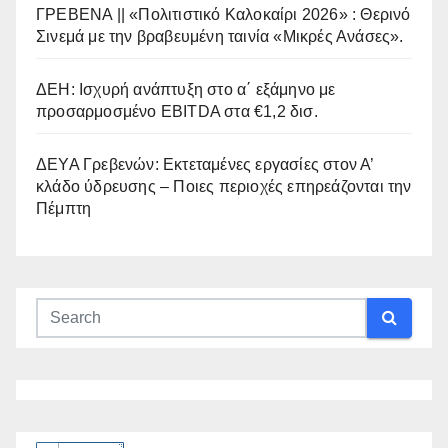
ΓΡΕΒΕΝΑ || «Πολιτιστικό Καλοκαίρι 2026» : Θερινό
Σινεμά με την βραβευμένη ταινία «Μικρές Ανάσες».
ΔΕΗ: Ισχυρή ανάπτυξη στο α΄ εξάμηνο με
προσαρμοσμένο EBITDA στα €1,2 δισ.
ΔΕΥΑ Γρεβενών: Εκτεταμένες εργασίες στον Α’
κλάδο ύδρευσης – Ποιες περιοχές επηρεάζονται την
Πέμπτη