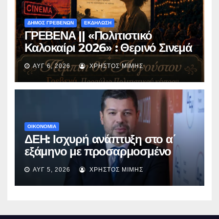
ΔΗΜΟΣ ΓΡΕΒΕΝΩΝ
ΕΚΔΗΛΩΣΗ
ΓΡΕΒΕΝΑ || «Πολιτιστικό
Καλοκαίρι 2026» : Θερινό Σινεμά
με την βραβευμένη ταινία
ΑΥΓ 6, 2026
ΧΡΉΣΤΟΣ ΜΊΜΗΣ
«Μικρές Ανάσες».
ΟΙΚΟΝΟΜΙΑ
ΔΕΗ: Ισχυρή ανάπτυξη στο α΄
εξάμηνο με προσαρμοσμένο
EBITDA στα €1,2 δισ.
ΑΥΓ 5, 2026
ΧΡΉΣΤΟΣ ΜΊΜΗΣ