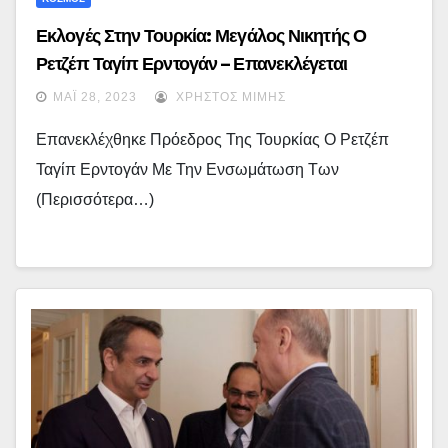
Εκλογές Στην Τουρκία: Μεγάλος Νικητής Ο
Ρετζέπ Ταγίπ Ερντογάν – Επανεκλέγεται
Πρόεδρος Για Πέντε Χρόνια
ΜΆΙ 28, 2023
ΧΡΉΣΤΟΣ ΜΊΜΗΣ
Επανεκλέχθηκε Πρόεδρος Της Τουρκίας Ο Ρετζέπ
Ταγίπ Ερντογάν Με Την Ενσωμάτωση Των
(περισσότερα…)