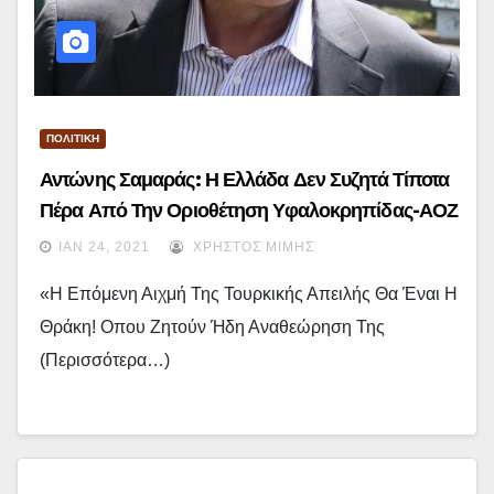
ΠΟΛΙΤΙΚΗ
Αντώνης Σαμαράς: Η Ελλάδα Δεν Συζητά Τίποτα
Πέρα Από Την Οριοθέτηση Υφαλοκρηπίδας-ΑΟΖ
ΙΑΝ 24, 2021
ΧΡΉΣΤΟΣ ΜΊΜΗΣ
«Η Επόμενη Αιχμή Της Τουρκικής Απειλής Θα Έναι Η
Θράκη! Οπου Ζητούν Ήδη Αναθεώρηση Της
(περισσότερα…)