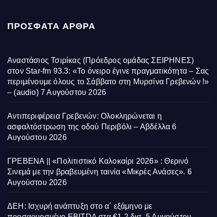
ΠΡΌΣΦΑΤΑ ΆΡΘΡΑ
Αναστάσιος Τσιρίκας (Πρόεδρος ομάδας ΣΕΙΡΗΝΕΣ)
στον Star-fm 93.3: «Το όνειρο έγινε πραγματικότητα – Σας
περιμένουμε όλους το Σάββατο στη Μυρσίνα Γρεβενών !»
– (audio)
7 Αυγούστου 2026
Αντιπεριφέρεια Γρεβενών: Ολοκληρώνεται η
ασφαλτόστρωση της οδού Περιβόλι – Αβδέλλα
6
Αυγούστου 2026
ΓΡΕΒΕΝΑ || «Πολιτιστικό Καλοκαίρι 2026» : Θερινό
Σινεμά με την βραβευμένη ταινία «Μικρές Ανάσες».
6
Αυγούστου 2026
ΔΕΗ: Ισχυρή ανάπτυξη στο α΄ εξάμηνο με
προσαρμοσμένο EBITDA στα €1,2 δισ.
5 Αυγούστου